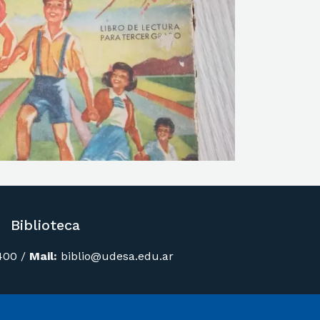
Biblioteca
400
/
Mail:
biblio@udesa.edu.ar