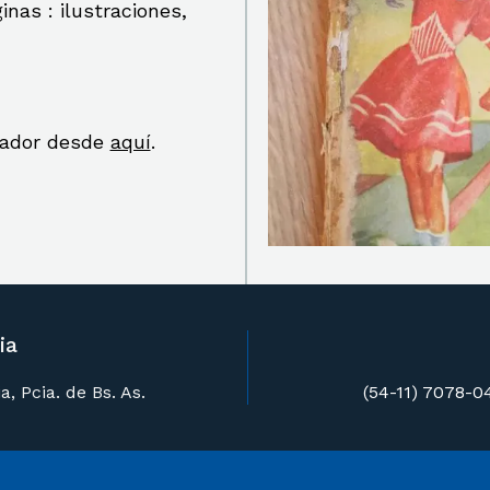
inas : ilustraciones,
scador desde
aquí
.
ia
, Pcia. de Bs. As.
(54-11) 7078-0