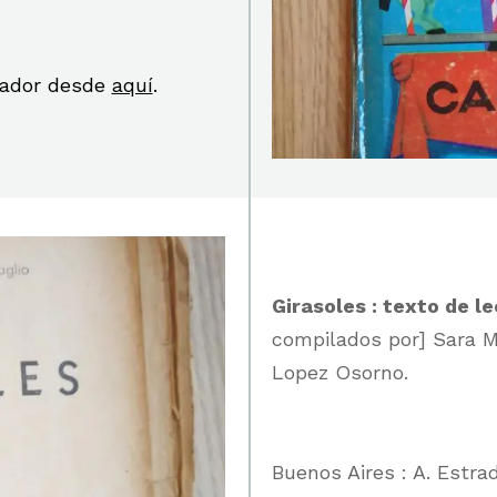
scador desde
aquí
.
Girasoles : texto de l
compilados por] Sara M.L
Lopez Osorno.
Buenos Aires : A. Estrad