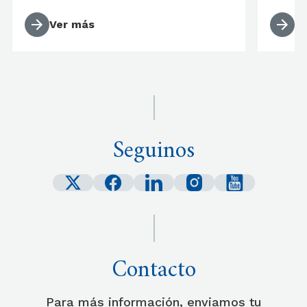
Ver más
V
Seguinos
Contacto
Para más información, enviamos tu