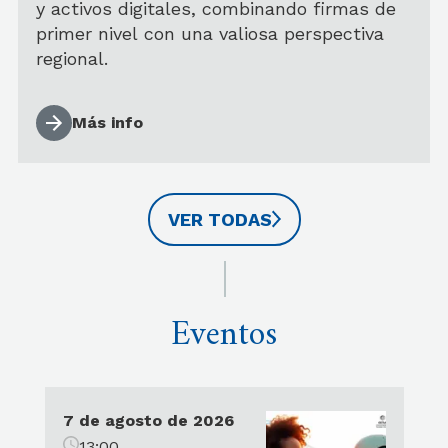
Viecens
Oteguy.
y activos digitales, combinando firmas de
primer nivel con una valiosa perspectiva
regional.
Más info
VER TODAS
Eventos
7 de agosto de 2026
13:00