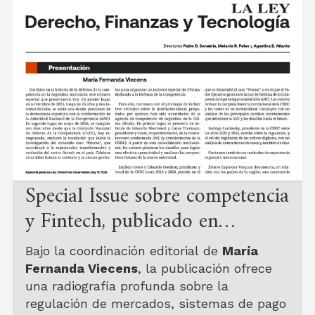
Una propuesta conjunta de
CETyS
y
LACNIC
para comprender las tensiones
geopolíticas y éticas que sostienen el
ecosistema digital.
Special Issue sobre competencia
y Fintech, publicado en
«Derecho, Tecnología y
Docentes*: Miguel Ignacio Estrada –
Bajo la coordinación editorial de
María
Finanzas», de La Ley,
Christian O’Flaherty – Ernesto Majo –
Fernanda Viecens
, la publicación ofrece
Rodrigo de la Parra – Rocío de la Fuente
una radiografía profunda sobre la
coordinado por Fernanda
– Alan Ramírez – César Díaz – Paula
regulación de mercados, sistemas de pago