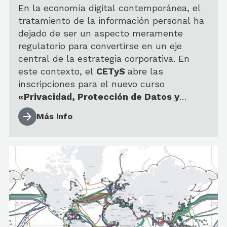
2026
En la economía digital contemporánea, el
tratamiento de la información personal ha
dejado de ser un aspecto meramente
regulatorio para convertirse en un eje
central de la estrategia corporativa. En
este contexto, el
CETyS
abre las
inscripciones para el nuevo curso
«Privacidad, Protección de Datos y
Negocios»
, un espacio de formación
Docentes*: Lucia Suyai Mendiberri y
Más info
ejecutiva diseñado para abordar la gestión
Silvana Rivero
de datos desde una perspectiva jurídica,
estratégica y de mercado.