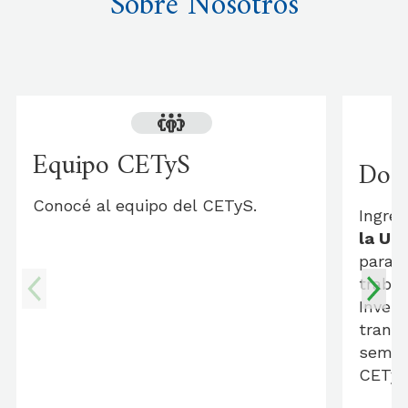
Sobre Nosotros
Equipo CETyS
Doc
Conocé al equipo del CETyS.
Ingre
la Un
para 
trabaj
Invest
transc
semina
CETyS