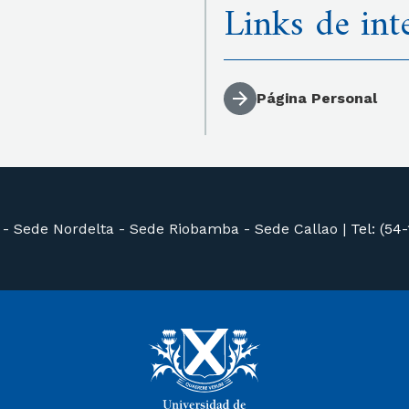
Links de int
Página Personal
 -
Sede Nordelta -
Sede Riobamba -
Sede Callao
|
Tel: (54