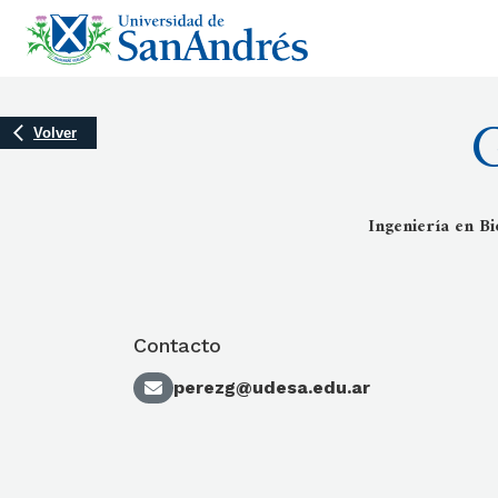
G
Volver
Ingeniería en Bi
Contacto
perezg@udesa.edu.ar