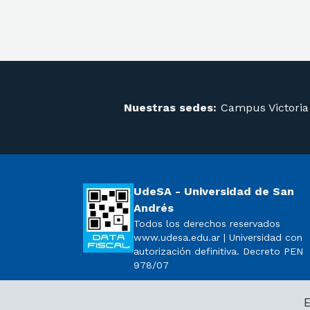
Nuestras sedes:
Campus Victoria
UdeSA - Universidad de San
Andrés
Todos los derechos reservados
www.udesa.edu.ar | Universidad con
autorización definitiva. Decreto PEN
978/07
E