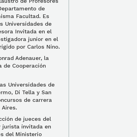
Claustro de Profesores
 Departamento de
misma Facultad. Es
as Universidades de
sora Invitada en el
stigadora junior en el
rigido por Carlos Nino.
onrad Adenauer, la
a de Cooperación
las Universidades de
rmo, Di Tella y San
ncursos de carrera
 Aires.
cción de jueces del
jurista invitada en
s del Ministerio