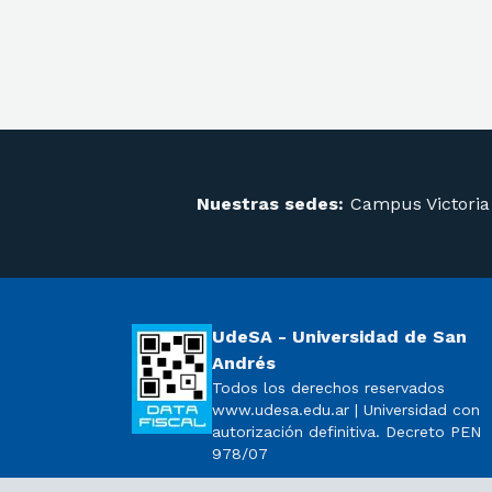
Nuestras sedes:
Campus Victoria
UdeSA - Universidad de San
Andrés
Todos los derechos reservados
www.udesa.edu.ar | Universidad con
autorización definitiva. Decreto PEN
978/07