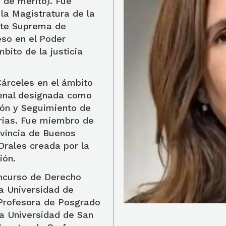
 de mérito). Fue
 la Magistratura de la
orte Suprema de
eso en el Poder
bito de la justicia
árceles en el ámbito
enal designada como
ión y Seguimiento de
arias. Fue miembro de
ovincia de Buenos
Orales creada por la
ión.
oncurso de Derecho
a Universidad de
 Profesora de Posgrado
la Universidad de San