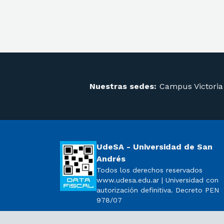
Nuestras sedes:
Campus Victoria
UdeSA - Universidad de San
Andrés
Todos los derechos reservados
www.udesa.edu.ar | Universidad con
autorización definitiva. Decreto PEN
978/07