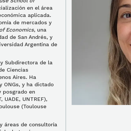
ouse School of
ialización en el área
oeconómica aplicada.
nomía de mercados y
of Economics
, una
dad de San Andrés, y
iversidad Argentina de
 y Subdirectora de la
de Ciencias
enos Aires. Ha
y ONGs, y ha dictado
 y posgrado en
T, UADE, UNTREF),
Toulouse (Toulouse
 y áreas de consultoría