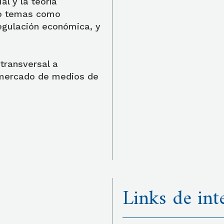
al y la teoría
do temas como
egulación económica, y
 transversal a
el mercado de medios de
Links de int