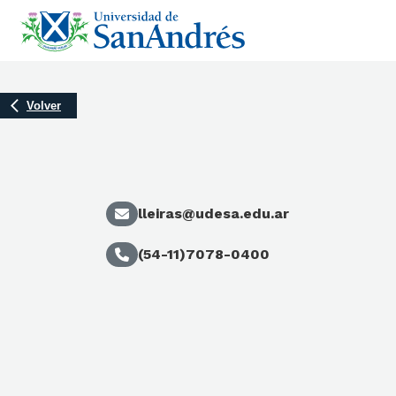
Volver
lleiras@udesa.edu.ar
(54-11)7078-0400