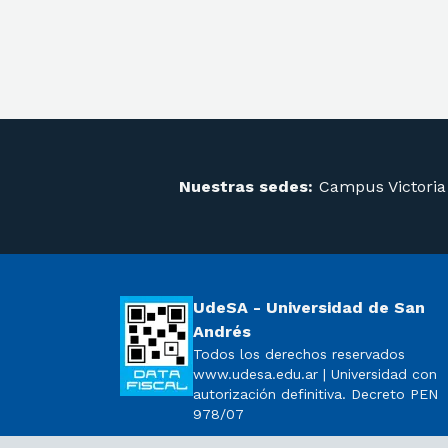
Nuestras sedes:
Campus Victoria
UdeSA - Universidad de San
Andrés
Todos los derechos reservados
www.udesa.edu.ar | Universidad con
autorización definitiva. Decreto PEN
978/07