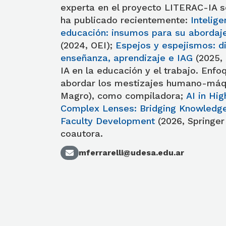
experta en el proyecto LITERAC-IA s
ha publicado recientemente:
Intelige
educación: insumos para su abordaj
(2024, OEI);
Espejos y espejismos: d
enseñanza, aprendizaje e IAG
(2025, 
IA en la educación y el trabajo. Enf
abordar los mestizajes humano-máqu
Magro), como compiladora;
AI in Hi
Complex Lenses: Bridging Knowled
Faculty Development
(2026, Springer
coautora.
mferrarelli@udesa.edu.ar