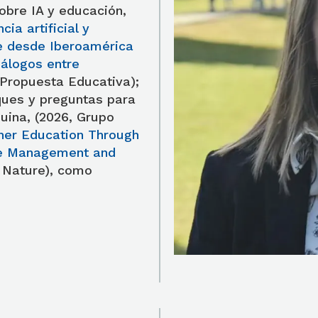
obre IA y educación,
ncia artificial y
e desde Iberoamérica
iálogos entre
Propuesta Educativa);
oques y preguntas para
ina, (2026, Grupo
gher Education Through
ge Management and
 Nature), como