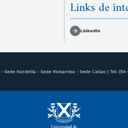
Links de int
LinkedIn
 -
Sede Nordelta -
Sede Riobamba -
Sede Callao
|
Tel: (54