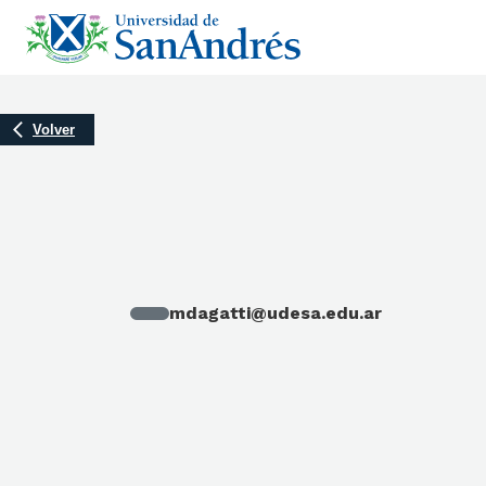
Volver
mdagatti@udesa.edu.ar