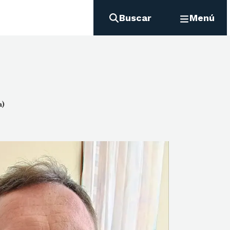
Buscar
Menú
a)