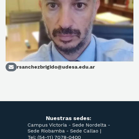
rsanchezbrigido@udesa.edu.ar
Nuestras sedes:
Campus Victoria -
Sede Nordelta -
Sede Riobamba -
Sede Callao
|
Tel: (54-11) 7078-0400