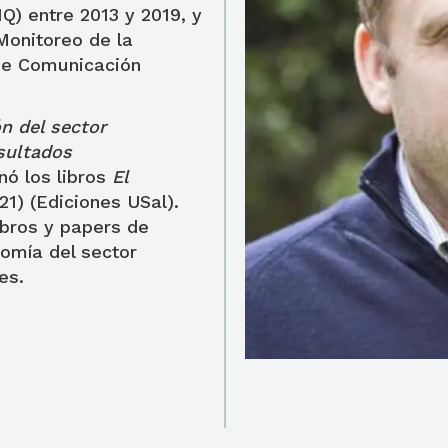
Q) entre 2013 y 2019, y
 Monitoreo de la
 de Comunicación
n del sector
sultados
nó los libros
El
021) (Ediciones USal).
ibros y papers de
nomía del sector
les.