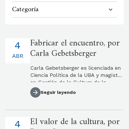
Categoría
Maestría en Gestión de la Cultura
Fabricar el encuentro, por
Quitar filtro
4
Carla Gebetsberger
ABR
Carla Gebetsberger es licenciada en
Ciencia Política de la UBA y magíster
en Gestión de la Cultura de la
UDESA. Es coordinadora general de
Seguir leyendo
Red Quincho. Se desempeña como
investigadora independiente en
instituciones públicas, privadas e
El valor de la cultura, por
independientes en temas de
4
memoria, resistencias sexo-políticas