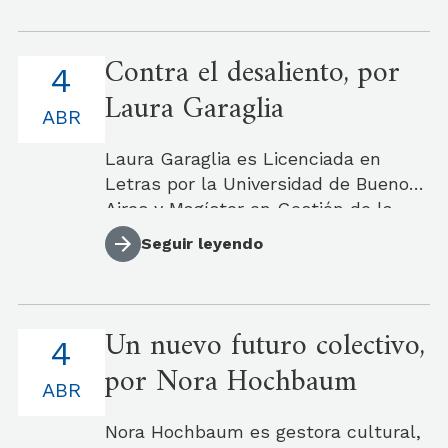
Casas, que coordina desde 2016. Ha
trabajado en diversas iniciativas
Contra el desaliento, por
vinculadas a la promoción de la
4
lectura.
Laura Garaglia
ABR
Laura Garaglia es Licenciada en
Letras por la Universidad de Buenos
Aires y Magíster en Gestión de la
Cultura por la Universidad de San
Seguir leyendo
Andrés. Es dramaturga y docente de
literatura y teatro en nivel medio y
superior.
Un nuevo futuro colectivo,
4
por Nora Hochbaum
ABR
Nora Hochbaum es gestora cultural,