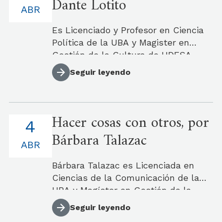
Dante Lotito
y erotismo en Argentina y Chile.
ABR
Es Licenciado y Profesor en Ciencia
Política de la UBA y Magister en
Gestión de la Cultura de UDESA.
Trabajó en la Dirección Nacional de
Seguir leyendo
Abordaje Territorial en presidencia de
la Nación y actualmente trabaja en
la Dirección Provincial de Redes con
Hacer cosas con otros, por
la Comunidad de la Provincia de
4
Buenos Aires. Fue Director de un
Bárbara Talazac
espacio cultural independiente en
ABR
CABA y es secretario de la
Bárbara Talazac es Licenciada en
Cooperativa de Cultura y
Ciencias de la Comunicación de la
Comunicación “Bohemia”.
UBA y Magíster en Gestión de la
Cultura de UDESA. Desde 2008,
Seguir leyendo
trabaja en el programa Libros y