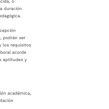
cida, o
a duración
pedagógica.
xcepción
, podrán ser
 los requisitos
aboral acorde
s aptitudes y
ción académica,
itación