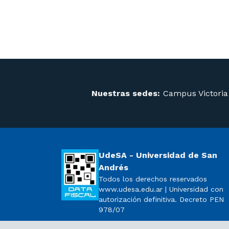
Nuestras sedes:
Campus Victoria
UdeSA - Universidad de San
Andrés
Todos los derechos reservados
www.udesa.edu.ar | Universidad con
autorización definitiva. Decreto PEN
978/07