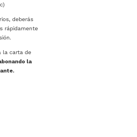
c)
ios, deberás
s rápidamente
sión.
á la carta de
abonando la
ante.
7