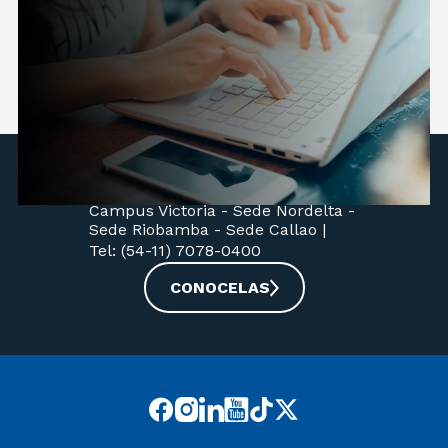
Acreditada por resolución CONEAU N° 359-
2021. Resolución Ministerial N° 1128-2022,
reconocimiento oficial y validez nacional.
Nuestras sedes:
Campus Victoria -
Sede Nordelta -
Sede Riobamba -
Sede Callao
|
Tel: (54-11) 7078-0400
CONOCELAS