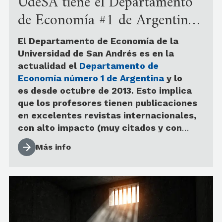
UdeSA tiene el Departamento
de Economía #1 de Argentina,
según REPEC
El Departamento de Economía de la
Universidad de San Andrés es en la
actualidad el
Departamento de
Economía número 1 de Argentina
y lo
es desde octubre de 2013. Esto implica
que los profesores tienen publicaciones
en excelentes revistas internacionales,
con alto impacto (muy citados y con
gran número visitas y descargas de sus
Más info
trabajos), generando conocimiento
riguroso para la comunidad.