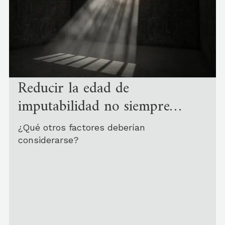
Reducir la edad de
imputabilidad no siempre
disminuye el delito juvenil
¿Qué otros factores deberían
considerarse?