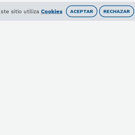
ste sitio utiliza
Cookies
ACEPTAR
RECHAZAR
 -
Sede Nordelta -
Sede Riobamba -
Sede Callao
|
Tel: (54