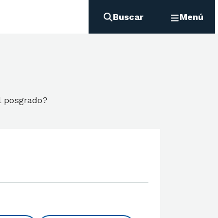
Buscar
Menú
l posgrado?