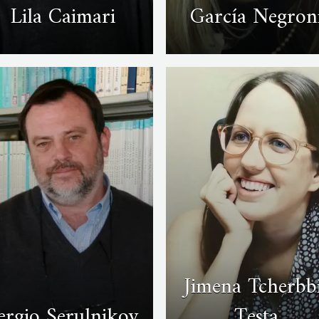
Lila Caimari
García Negron
Jimena Tcherbb
ergio Serulnikov
Testa