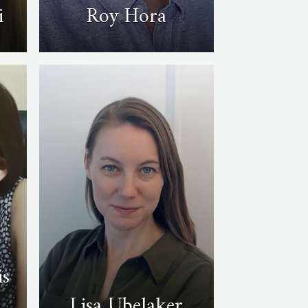
i
Roy Hora
is
Lisa Ubelaker