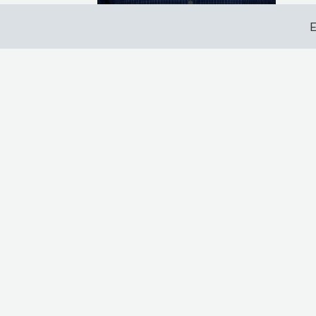
E
RECIBIR INFORMACIÓN
Nuestras sedes:
Campus Victoria
Nombre
UdeSA - Universidad de San
Andrés
Apellido
Todos los derechos reservados
www.udesa.edu.ar | Universidad con
autorización definitiva. Decreto PEN
978/07
Email