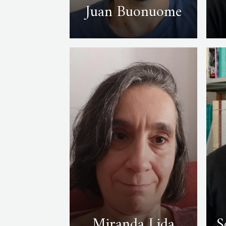
Juan Buonuome
Miranda Lida
S