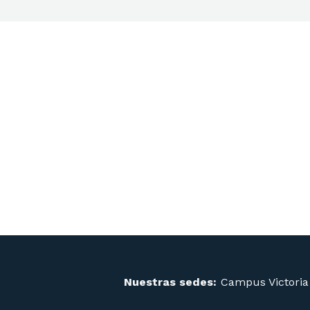
Proa
Malba
Disney
Ex-alumnos/
Nuestras sedes:
Campus Victoria