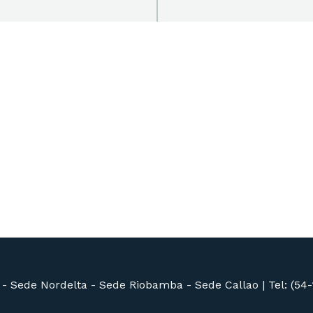
as de la Universidad de San Andrés
 -
Sede Nordelta -
Sede Riobamba -
Sede Callao
|
Tel: (54