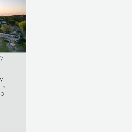
27
 y
0 h
 3
s