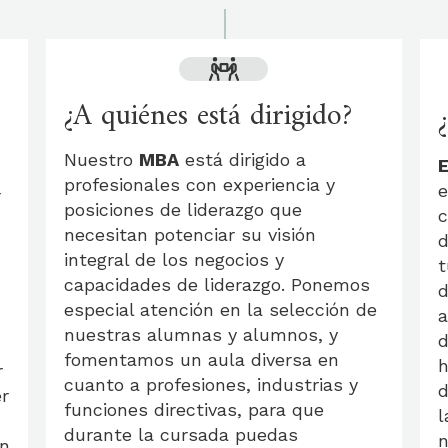
¿A quiénes está dirigido?
Nuestro
MBA
está dirigido a
profesionales con experiencia y
e
r
posiciones de liderazgo que
c
necesitan potenciar su visión
d
integral de los negocios y
t
capacidades de liderazgo. Ponemos
d
especial atención en la selección de
a
nuestras alumnas y alumnos, y
d
fomentamos un aula diversa en
h
r
cuanto a profesiones, industrias y
d
r
funciones directivas, para que
l
durante la cursada puedas
n
an