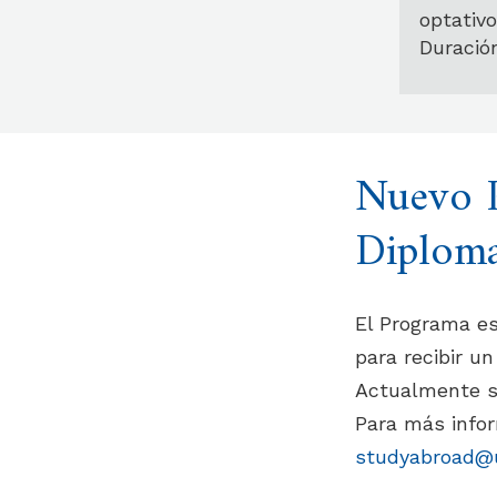
optativo
Duració
Nuevo P
Diploma
El Programa es
para recibir u
Actualmente se
Para más infor
studyabroad@u