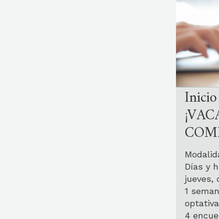
Inici
¡VAC
COMP
Modalida
Días y h
jueves, 
1 seman
optativa
4 encue