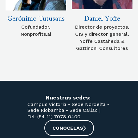
Gerónimo Tutusaus
Daniel Yoffe
Cofundador,
Director de proyectos,
Nonprofits.ai
CIS y director general,
Yoffe Castañeda &
Gattinoni Consultores
Nuestras sedes:
Campus Victoria -
Sede Nordelta -
Sede Riobamba -
Sede Callao
|
Tel: (54-11) 7078-0400
CONOCELAS