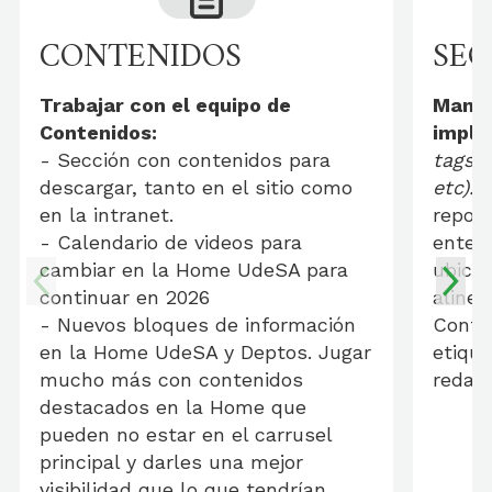
CONTENIDOS
SEO
Trabajar con el equipo de
Mante
Contenidos:
imple
- Sección con contenidos para
tags, 
descargar, tanto en el sitio como
etc).
E
en la intranet.
repor
- Calendario de videos para
enten
cambiar en la Home UdeSA para
ubica
continuar en 2026
alinea
- Nuevos bloques de información
Conte
en la Home UdeSA y Deptos. Jugar
etique
mucho más con contenidos
redac
destacados en la Home que
pueden no estar en el carrusel
principal y darles una mejor
visibilidad que lo que tendrían