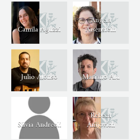
Angela
Camila Aguzzi
Aisenstein
Julio Alonso
Mariano Alu
Rebeca
Silvia Andreoli
Anijovich