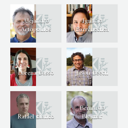
Alejandro
Ignacio
Artopoulos
Barrenechea
Lorena Basso
Jason Beech
Bernardo
Rafael Blanco
Blejmar