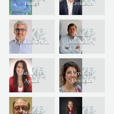
Bunge
Cremona
Adrián
Claudio Darin
Darmohraj
Natalia del
Verónica
Aguila
Devaglia
Roberto