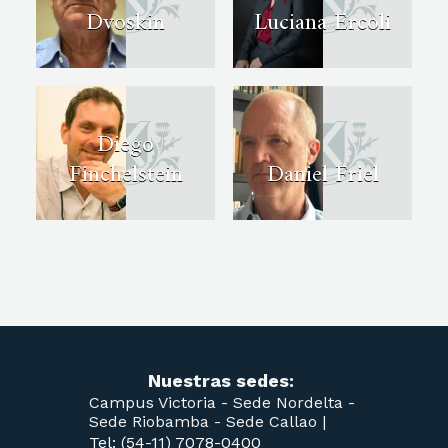
Dvoskin
Luciana Ercoli
Diego
Finchelstein
Daniel Friel
Nuestras sedes:
Campus Victoria -
Sede Nordelta -
Sede Riobamba -
Sede Callao
|
Tel: (54-11) 7078-0400