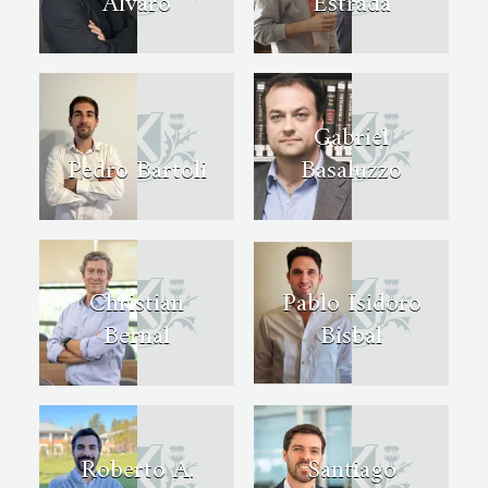
Alvaro
Estrada
Gabriel
Pedro Bartoli
Basaluzzo
Christian
Pablo Isidoro
Bernal
Bisbal
Roberto A.
Santiago