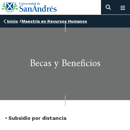
Inicio
/
Maestría en Recursos Humanos
Becas y Beneficios
▪️ Subsidio por distancia