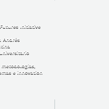
Futures Initiative
n Andrés
ntina
universitario
, metodologías,
temas e innovation