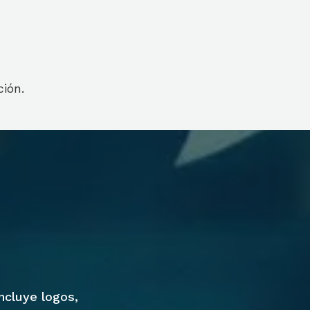
ción.
Incluye logos,