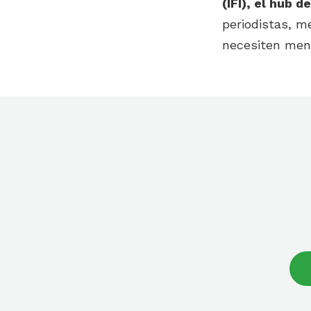
(IFI), el hub 
periodistas, m
necesiten menc