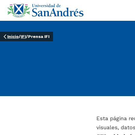
Inicio
/
IFI
/
Prensa IFI
Esta página re
visuales, dato