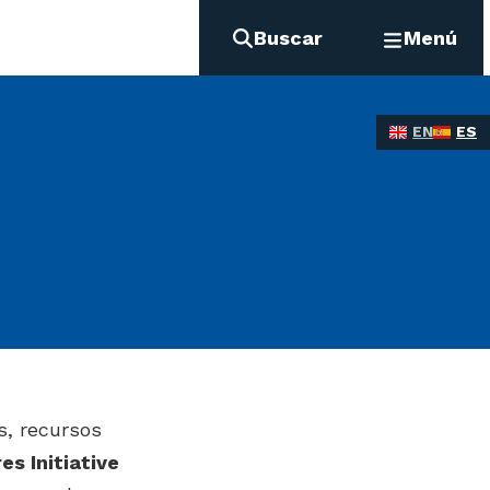
Buscar
Menú
EN
ES
s, recursos
es Initiative