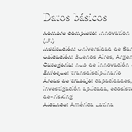
Datos básicos
Nombre completo
: Innovation 
(IFI)
Institución
: Universidad de Sa
Ubicación
: Buenos Aires, Arge
Categoría
: hub de innovación 
Enfoque
: transdisciplinario
Áreas de trabajo
: capacidades
investigación aplicada, ecosis
de-risking
Alcance
: América Latina