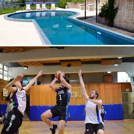
para potenciar tu aprendizaje.
Viví la experiencia
universitaria
Si vivís a más de 50 km del campus,
podés alojarte en nuestras residencias
Dormis y Jacarandá.