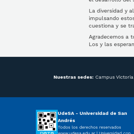
La diversidad y a
impulsando estos
cuestiona y se t
Agradecemos a to
Los y las esperam
Nuestras sedes:
Campus Victoria
UdeSA - Universidad de San
Andrés
Todos los derechos reservados
www.udesa.edu.ar | Universidad con