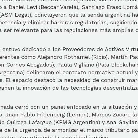
o a Daniel Levi (Beccar Varela), Santiago Eraso Lom
(ASM Legal), concluyeron que la senda argentina ha
tencia y eliminar barreras regulatorias, sugiriendo
ía ser relevante para las regulaciones más amplias 
e estuvo dedicado a los Proveedores de Activos Virtu
erentes como Alejandro Rothamel (Ripio), Martín Pa
n Cornes Abogados), Paula Vigliano (Pala Blockchain
 Argentina) delinearon el contexto normativo actual y
os. El espacio destacó la necesidad de construir ma
añen la innovación de las tecnologías descentraliz
rnada cerró con un panel enfocado en la situación y
a. Juan Pablo Fridenberg (Lemon), Marcos Zocaro (as
do Quiroga Lafargue (KPMG Argentina) y Ana Gavil
ca de la urgencia de armonizar el marco tributario 
sector, garantizando la seguridad jurídica.