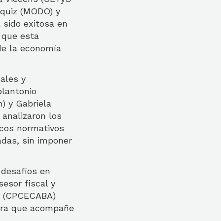
áquiz (MODO) y
 sido exitosa en
 que esta
de la economía
ales y
olantonio
) y Gabriela
 analizaron los
rcos normativos
adas, sin imponer
 desafíos en
esor fiscal y
án (CPCECABA)
para que acompañe