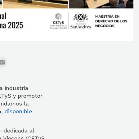
a industria
CETyS y promotor
mendamos la
n,
disponible
n dedicada al
a Viecens (CETyS