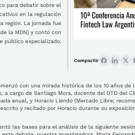
ico para debatir sobre el
cativos en la regulación
a región. La jornada fue
a de la MDN) y contó con
e público especializado.
Compartir
menzó con una mirada histórica de los 10 años de l
s, a cargo de Santiago Mora, docente del DTD del 
rnada anual, y Horacio Liendo (Mercado Libre; reco
 escrito y recitado por Horacio durante su exposició
entó las bases para el análisis de la siguiente sesió
 este debate, nuestra investigadora, María Fernand