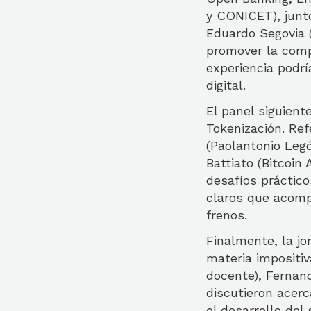
y CONICET), junt
Eduardo Segovia 
promover la compe
experiencia podr
digital.
El panel siguient
Tokenización. Ref
(Paolantonio Legó
Battiato (Bitcoin
desafíos práctic
claros que acomp
frenos.
Finalmente, la jo
materia impositiv
docente), Fernan
discutieron acer
el desarrollo del 