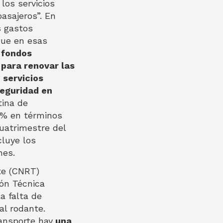
los servicios
pasajeros”. En
s gastos
que en esas
 fondos
 para renovar las
 servicios
seguridad en
tina de
1% en términos
cuatrimestre del
cluye los
nes.
te (CNRT)
ión Técnica
a falta de
l rodante.
ansporte hay
una