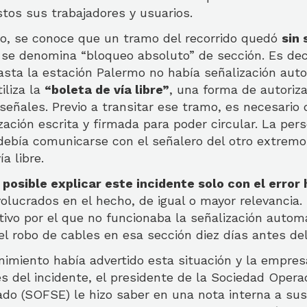
tos sus trabajadores y usuarios.
, se conoce que un tramo del recorrido quedó
sin
e se denomina “bloqueo absoluto” de sección. Es dec
asta la estación Palermo no había señalización aut
iliza la
“boleta de vía libre”
, una forma de autoriz
señales. Previo a transitar ese tramo, es necesario
ización escrita y firmada para poder circular. La pe
debía comunicarse con el señalero del otro extremo
ía libre.
 posible explicar este incidente solo con el erro
volucrados en el hecho, de igual o mayor relevancia.
ivo por el que no funcionaba la señalización autom
l robo de cables en esa sección diez días antes de
imiento había advertido esta situación y la empres
del incidente, el presidente de la Sociedad Operad
do (SOFSE) le hizo saber en una nota interna a sus