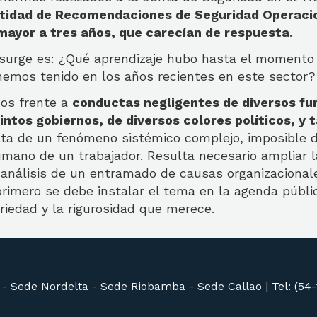
antidad de Recomendaciones de Seguridad Operaci
mayor a tres años, que carecían de respuesta
.
surge es: ¿Qué aprendizaje hubo hasta el momento 
hemos tenido en los años recientes en este sector?
os frente a
conductas negligentes de diversos fu
tintos gobiernos, de diversos colores políticos, y
rata de un fenómeno sistémico complejo, imposible d
humano de un trabajador. Resulta necesario ampliar l
 análisis de un entramado de causas organizacional
 primero se debe instalar el tema en la agenda públi
eriedad y la rigurosidad que merece.
 -
Sede Nordelta -
Sede Riobamba -
Sede Callao
|
Tel: (54