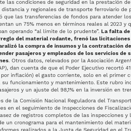
e las condiciones de seguridad en la prestación de 
 distancia y regionales de transporte ferroviario de 
ó que las transferencias de fondos para atender lo
sentan un 75% menos en términos reales al 2023 y 
an operando “al límite de lo prudente”.
La falta de
rreglo del material rodante, frenó las licitaciones
ralizó la compra de insumos y la contratación de
nder pasajeros y empleados de los servicios de 
ones
. Otros datos, relevados por la Asociación Argen
P), dan cuenta de que el Poder Ejecutivo recortó 4
 por inflación) el gasto corriente, solo en el primer 
a su funcionamiento y mantenimiento. Este rubro in
asajeros y un ajuste del 98,1% en la inversión en tre
es de la Comisión Nacional Reguladora del Transpor
es en el seguimiento de Inspecciones de Fiscalizac
scasez de registros completos de las inspecciones y l
e un cronograma para el mantenimiento del materia
nformes realizados a la Junta de Seguridad en el Tr