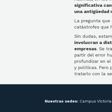
significativa c
una antigüedad 
La pregunta que 
catástrofes que 
Sin dudas, estam
involucran a dis
empresas
. Se t
partir del error 
profundizar en el
y políticas. Pero
tratarlo con la s
Nuestras sedes:
Campus Victoria