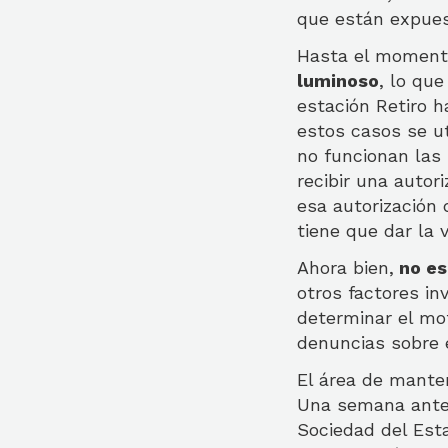
que están expues
Hasta el momento
luminoso
, lo qu
estación Retiro h
estos casos se ut
no funcionan las 
recibir una autor
esa autorización 
tiene que dar la v
Ahora bien,
no es
otros factores in
determinar el mot
denuncias sobre e
El área de manten
Una semana antes 
Sociedad del Esta