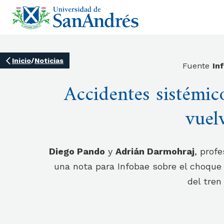
Inicio
/
Noticias
Fuente
In
Accidentes sistémico
vuel
Diego Pando
y
Adrián Darmohraj
, prof
una nota para Infobae sobre el choque
del tren