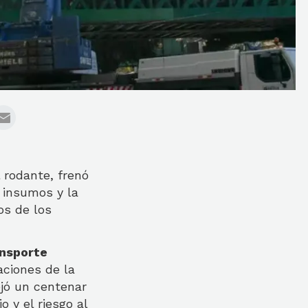
l rodante, frenó
e insumos y la
os de los
ansporte
aciones de la
ejó un centenar
o y el riesgo al