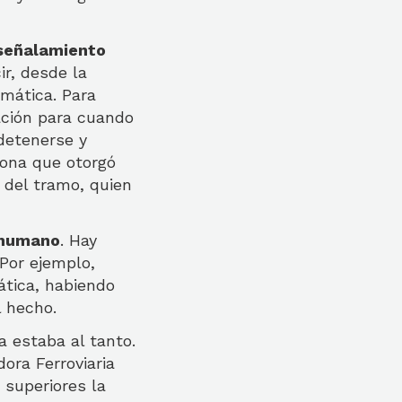
 señalamiento
ir, desde la
omática. Para
ación para cuando
 detenerse y
rsona que otorgó
 del tramo, quien
r humano
. Hay
 Por ejemplo,
ática, habiendo
l hecho.
a estaba al tanto.
ora Ferroviaria
 superiores la