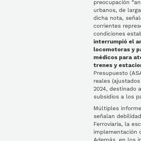
preocupación “ant
urbanos, de larga
dicha nota, señal
corrientes repre
condiciones estab
interrumpió el a
locomotoras y pa
médicos para ate
trenes y estaci
Presupuesto (ASA
reales (ajustados
2024, destinado 
subsidios a los p
Múltiples inform
señalan debilidad
Ferroviaria, la e
implementación d
Además, en los i