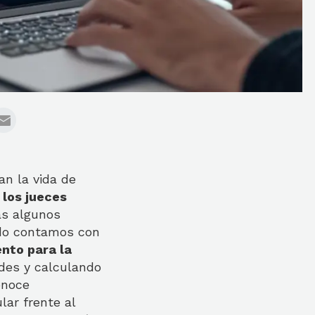
n la vida de
e
los jueces
as algunos
do contamos con
nto para la
des y calculando
onoce
lar frente al