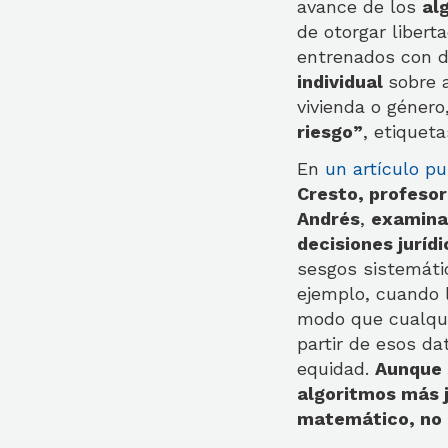
avance de los
al
de otorgar libert
entrenados con d
individual
sobre 
vivienda o género
riesgo”
, etiqueta
En
un artículo p
Cresto, profeso
Andrés
,
examina 
decisiones juríd
sesgos sistemáti
ejemplo, cuando l
modo que cualqui
partir de esos da
equidad.
Aunque 
algoritmos más 
matemático, no 