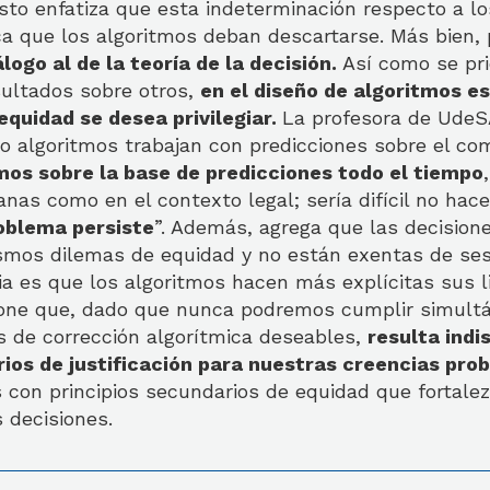
to enfatiza que esta indeterminación respecto a los
ca que los algoritmos deban descartarse. Más bien,
logo al de la teoría de la decisión.
Así como se pri
ultados sobre otros,
en el diseño de algoritmos es
 equidad se desea privilegiar.
La profesora de UdeS
o algoritmos trabajan con predicciones sobre el c
os sobre la base de predicciones todo el tiempo
anas como en el contexto legal; sería difícil no hace
oblema persiste
”. Además, agrega que las decisio
smos dilemas de equidad y no están exentas de ses
cia es que los algoritmos hacen más explícitas sus l
pone que, dado que nunca podremos cumplir simul
os de corrección algorítmica deseables,
resulta indi
rios de justificación para nuestras creencias prob
con principios secundarios de equidad que fortalez
s decisiones.