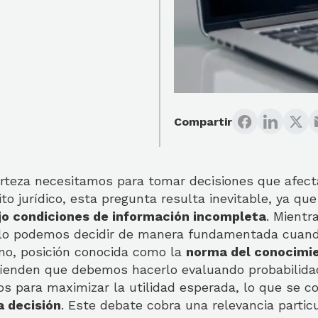
Compartir
rteza necesitamos para tomar decisiones que afecta
to jurídico, esta pregunta resulta inevitable, ya qu
jo condiciones de información incompleta
. Mientr
olo podemos decidir de manera fundamentada cuan
no, posición conocida como la
norma del conocimie
efienden que debemos hacerlo evaluando probabilida
os para maximizar la utilidad esperada, lo que se c
a decisión
. Este debate cobra una relevancia particu