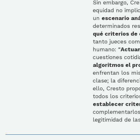
Sin embargo, Cres
equidad no impli
un
escenario aná
determinados res
qué criterios de
tanto jueces com
humano: “
Actuam
cuestiones cotidi
algoritmos el pr
enfrentan los mi
clase; la diferen
ello, Cresto pro
todos los criteri
establecer crite
complementarlos 
legitimidad de la