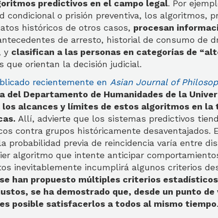
goritmos predictivos en el campo legal
. Por ejempl
ad condicional o prisión preventiva, los algoritmos, 
atos históricos de otros casos,
procesan informac
antecedentes de arresto, historial de consumo de d
, y
clasifican a las personas en categorías de “alt
s que orientan la decisión judicial.
ublicado recientemente en
Asian Journal of Philoso
ra del Departamento de Humanidades de la Univer
los alcances y límites de estos algoritmos en la
icas.
Allí, advierte que los sistemas predictivos tien
cos contra grupos históricamente desaventajados. E
a probabilidad previa de reincidencia varía entre di
er algoritmo que intente anticipar comportamient
tos inevitablemente incumplirá algunos criterios de
se han propuesto múltiples criterios estadísticos
justos, se ha demostrado que, desde un punto de 
es posible satisfacerlos a todos al mismo tiempo