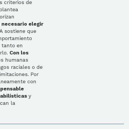
 criterios de
 plantea
orizan
 necesario elegir
A sostiene que
omportamiento
, tanto en
rlo.
Con los
nes humanas
gos raciales o de
imitaciones. Por
táneamente con
spensable
abilísticas
y
can la