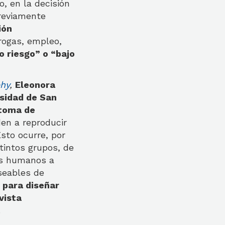
o, en la decisión
previamente
ión
rogas, empleo,
o riesgo” o “bajo
phy
,
Eleonora
sidad de San
 toma de
den a reproducir
sto ocurre, por
stintos grupos, de
os humanos a
seables de
 para diseñar
vista
.