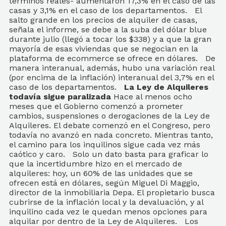
términos reales- aumentaron 17,3% en el caso de las
casas y 3,1% en el caso de los departamentos. El
salto grande en los precios de alquiler de casas,
señala el informe, se debe a la suba del dólar blue
durante julio (llegó a tocar los $338) y a que la gran
mayoría de esas viviendas que se negocian en la
plataforma de ecommerce se ofrece en dólares. De
manera interanual, además, hubo una variación real
(por encima de la inflación) interanual del 3,7% en el
caso de los departamentos.
La Ley de Alquileres
todavía sigue paralizada
Hace al menos ocho
meses que el Gobierno comenzó a prometer
cambios, suspensiones o derogaciones de la Ley de
Alquileres. El debate comenzó en el Congreso, pero
todavía no avanzó en nada concreto. Mientras tanto,
el camino para los inquilinos sigue cada vez más
caótico y caro. Solo un dato basta para graficar lo
que la incertidumbre hizo en el mercado de
alquileres: hoy, un 60% de las unidades que se
ofrecen está en dólares, según Miguel Di Maggio,
director de la inmobiliaria Depa. El propietario busca
cubrirse de la inflación local y la devaluación, y al
inquilino cada vez le quedan menos opciones para
alquilar por dentro de la Ley de Alquileres. Los