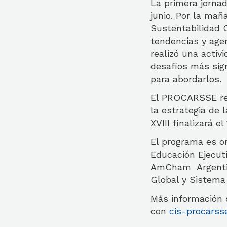
La primera jornad
junio. Por la mañ
Sustentabilidad C
tendencias y agen
realizó una activ
desafíos más sign
para abordarlos.
El PROCARSSE rec
la estrategia de 
XVIII finalizará e
El programa es or
Educación Ejecut
AmCham Argentina
Global y Sistema
Más información
con
cis-procarss