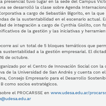
a presencial tuvo lugar en la sede del Campus Victo
ana se desarrolló la clase sobre Agenda Internaciona
orporativa a cargo de Sebastián Bigorito, en la que 
das de la sustentabilidad en el escenario actual. E
idad de integración a cargo de Cynthia Giolito, con f
ificativos de la gestión y las iniciativas y herramie
orre así un total de 5 bloques temáticos que permi
la sustentabilidad a la gestión empresarial. El dictad
l 16 de octubre.
ganizado por el Centro de Innovación Social con la 
iva de la Universidad de San Andrés y cuenta con e
, Consejo Empresario para el Desarrollo Sostenib
 B como socios estratégicos.
 sobre el PROCARSSE en
www.udesa.edu.ar/procars
e@udesa.edu.ar