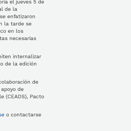
ria el jueves 5 de
l de la
se enfatizaron
n la tarde se
oco en los
ntas necesarias
ten internalizar
o de la edición
colaboración de
l apoyo de
le (CEADS), Pacto
se
o contactarse