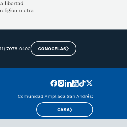
a libertad
eligión u otra
-11) 7078-0400
CONOCELAS
Comunidad Ampliada San Andrés:
CASA