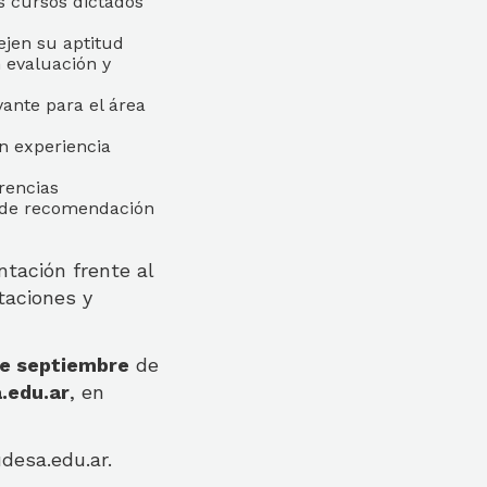
os cursos dictados
ejen su aptitud
 evaluación y
ante para el área
n experiencia
rencias
s de recomendación
ntación frente al
taciones y
de septiembre
de
.edu.ar
, en
desa.edu.ar.