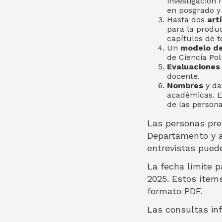
investigación 
en posgrado y
Hasta dos
art
para la produ
capítulos de te
Un
modelo d
de Ciencia Polí
Evaluaciones
docente.
Nombres
y da
académicas. E
de las person
Las personas pre-
Departamento y a
entrevistas pued
La fecha límite p
2025. Estos ítem
formato PDF.
Las consultas inf