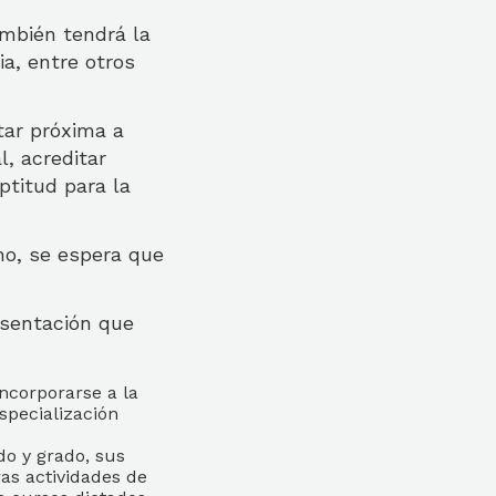
ambién tendrá la
a, entre otros
tar próxima a
l, acreditar
ptitud para la
no, se espera que
esentación que
ncorporarse a la
specialización
o y grado, sus
ras actividades de