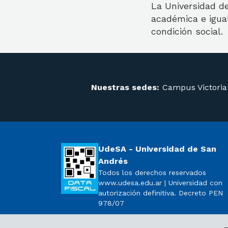
La Universidad d
académica e igual
condición social.
Nuestras sedes:
Campus Victoria
UdeSA - Universidad de San
Andrés
Todos los derechos reservados
www.udesa.edu.ar | Universidad con
autorización definitiva. Decreto PEN
978/07