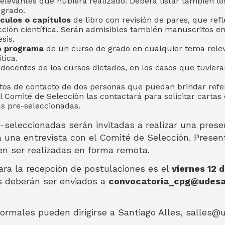
relevantes que hubiera realizado. Deberá listar también l
 grado.
ículos o capítulos
de libro con revisión de pares, que refl
cción científica. Serán admisibles también manuscritos en
sis.
e programa
de un curso de grado en cualquier tema relev
tica.
docentes de los cursos dictados, en los casos que tuviera
tos de contacto de dos personas que puedan brindar refe
l Comité de Selección las contactará para solicitar carta
as pre-seleccionadas.
seleccionadas serán invitadas a realizar una prese
 una entrevista con el Comité de Selección. Presen
en ser realizadas en forma remota.
ara la recepción de postulaciones es el
viernes 12 
s deberán ser enviados a
convocatoria_cpg@udesa
ormales pueden dirigirse a Santiago Alles, salles@u