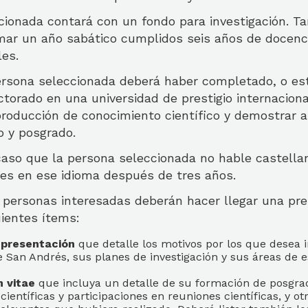
cionada contará con un fondo para investigación. T
omar un año sabático cumplidos seis años de docenci
les.
ersona seleccionada deberá haber completado, o es
torado en una universidad de prestigio internaciona
roducción de conocimiento científico y demostrar a
o y posgrado.
caso que la persona seleccionada no hable castella
ses en ese idioma después de tres años.
s personas interesadas deberán hacer llegar una pr
uientes ítems:
 presentación
que detalle los motivos por los que desea i
 San Andrés, sus planes de investigación y sus áreas de e
m vitae
que incluya un detalle de su formación de posgrad
científicas y participaciones en reuniones científicas, y ot