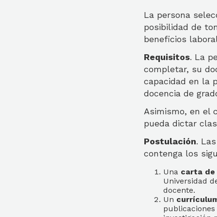
La persona selec
posibilidad de t
beneficios labora
Requisitos
. La p
completar, su doc
capacidad en la p
docencia de grad
Asimismo, en el 
pueda dictar cla
Postulación
. La
contenga los sig
Una
carta de
Universidad de
docente.
Un
currículu
publicaciones 