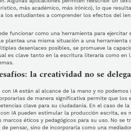
ón. Algunas aplicaciones permiten reescribir un text
ístico, más académico, más irónico), lo que result
 a los estudiantes a comprender los efectos del len
ede funcionar como una herramienta para ejercitar 
 le plantea una misma situación a una herramienta d
tiples desenlaces posibles, se promueve la capaci
ual es clave tanto en la escritura literaria como en 
lemas.
esafíos: la creatividad no se delega
 con IA están al alcance de la mano y no podemos i
corporarlas de manera significativa permite que los
tencias clave para su ciudadanía. En el caso de la e
con IA pueden estimular la producción escrita, es 
s marcos éticos y pedagógicos para su uso. No se t
jo de pensar, sino de incorporarla como una mediado