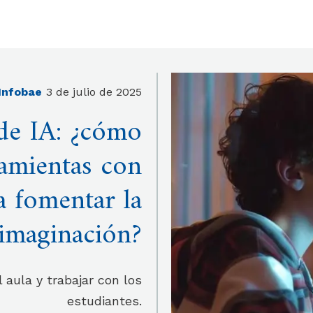
Infobae
3 de julio de 2025
 de IA: ¿cómo
amientas con
ra fomentar la
a imaginación?
l aula y trabajar con los
estudiantes.