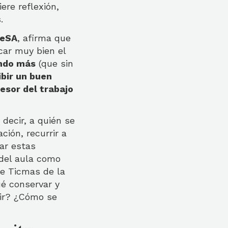
ere reflexión,
.
deSA
, afirma que
car muy bien el
endo más
(que sin
ibir un buen
esor del trabajo
 decir, a quién se
ción, recurrir a
ar estas
 del aula como
de Ticmas de la
ué conservar y
ir? ¿Cómo se