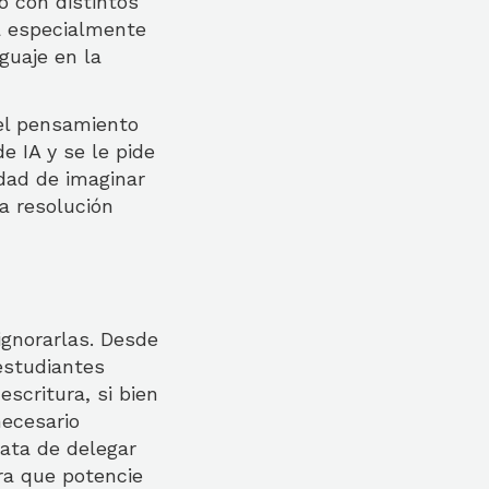
o con distintos
a especialmente
guaje en la
el pensamiento
e IA y se le pide
dad de imaginar
la resolución
gnorarlas. Desde
 estudiantes
scritura, si bien
necesario
rata de delegar
ra que potencie