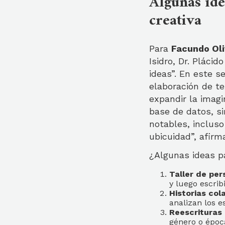
Algunas ide
creativa
Para
Facundo Ol
Isidro, Dr. Pláci
ideas”. En este s
elaboración de tex
expandir la imagi
base de datos, si
notables, inclus
ubicuidad”, afirma
¿Algunas ideas pa
Taller de per
y luego escribi
Historias col
analizan los es
Reescrituras 
género o époc