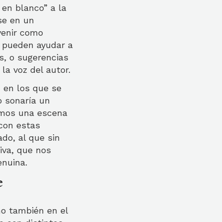
 en blanco” a la
se en un
rvenir como
 pueden ayudar a
s, o sugerencias
 la voz del autor.
 en los que se
o sonaría un
bimos una escena
 con estas
ado, al que sin
iva, que nos
enuina.
e
no también en el