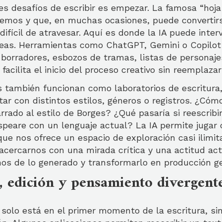
s desafíos de escribir es empezar. La famosa “hoja
emos y que, en muchas ocasiones, puede convertir
difícil de atravesar. Aquí es donde la IA puede inte
deas. Herramientas como ChatGPT, Gemini o Copilot
borradores, esbozos de tramas, listas de personaje
 facilita el inicio del proceso creativo sin reemplazar
s también funcionan como laboratorios de escritura,
r con distintos estilos, géneros o registros. ¿Cóm
arrado al estilo de Borges? ¿Qué pasaría si reescri
speare con un lenguaje actual? La IA permite jugar
 que nos ofrece un espacio de exploración casi ilimit
cercarnos con una mirada crítica y una actitud act
nos de lo generado y transformarlo en producción g
, edición y pensamiento divergent
 solo está en el primer momento de la escritura, si