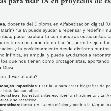
as para usar IA en proyectos de es
iva
, docente del Diploma en Alfabetización digital (
do Marín) “la IA puede ayudar a repensar y redefinir n
entido, poder explorarla con nuestros estudiantes t
tos literarios como de no ficción, permite ejercitar 
nación y la posicionamiento desde distintos puntos 
no infinita, es amplia, y puede ayudarnos a reconst
o los que nos tienen como protagonistas, aportando
 Oliva.
ra llevar al aula?
sonajes imposibles
: usar la IA para crear biografías de p
r historias con ellos.
aborativas
: los estudiantes escriben un fragmento y la IA 
tilos y se reescribe.
creativas
: tomar un cuento clásico y pedir a la IA que lo
a.