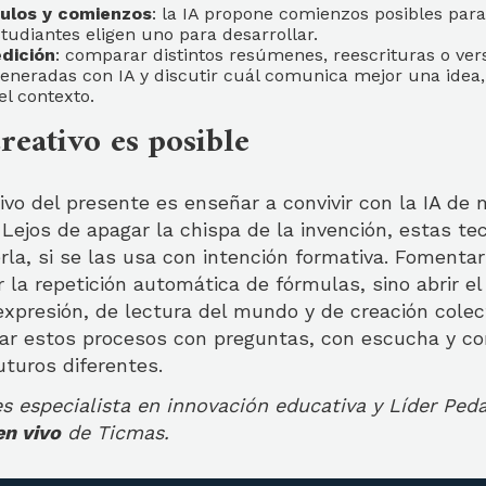
tulos y comienzos
: la IA propone comienzos posibles pa
tudiantes eligen uno para desarrollar.
dición
: comparar distintos resúmenes, reescrituras o ver
eneradas con IA y discutir cuál comunica mejor una idea,
el contexto.
reativo es posible
ivo del presente es enseñar a convivir con la IA de 
a. Lejos de apagar la chispa de la invención, estas t
la, si se las usa con intención formativa. Fomentar
 la repetición automática de fórmulas, sino abrir el
expresión, de lectura del mundo y de creación colect
r estos procesos con preguntas, con escucha y co
uturos diferentes.
s especialista en innovación educativa y Líder Ped
en vivo
de Ticmas.