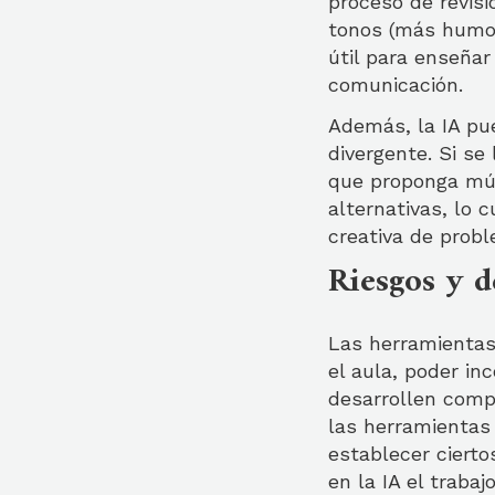
proceso de revisi
tonos (más humor
útil para enseñar
comunicación.
Además, la IA pu
divergente. Si se
que proponga múl
alternativas, lo c
creativa de prob
Riesgos y d
Las herramientas
el aula, poder in
desarrollen compe
las herramientas 
establecer cierto
en la IA el traba