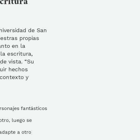
critura
Universidad de San
uestras propias
anto en la
la escritura,
de vista. “Su
ruir hechos
 contexto y
ersonajes fantásticos
otro, luego se
 adapte a otro