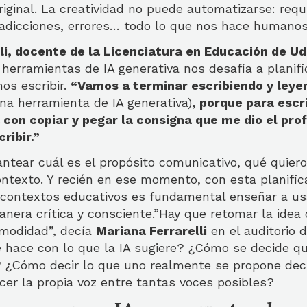
iginal. La creatividad no puede automatizarse: requi
adicciones, errores… todo lo que nos hace humanos
li, docente de la Licenciatura en Educación de U
 herramientas de IA generativa nos desafía a planifi
os escribir.
“Vamos a terminar escribiendo y ley
na herramienta de IA generativa)
, porque para escr
con copiar y pegar la consigna que me dio el prof
ribir.”
lantear cuál es el propósito comunicativo, qué quiero
ontexto. Y recién en ese momento, con esta planifica
en contextos educativos es fundamental enseñar a us
nera crítica y consciente.”Hay que retomar la idea
omodidad”, decía
Mariana Ferrarelli
en el auditorio 
e hace con lo que la IA sugiere? ¿Cómo se decide q
 ¿Cómo decir lo que uno realmente se propone dec
cer la propia voz entre tantas voces posibles?