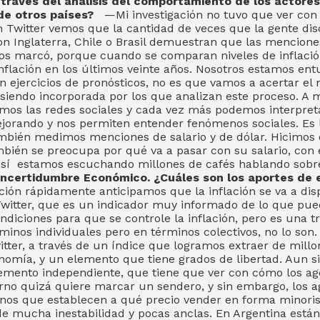
través del análisis del comportamiento de los actores
e otros países?
—Mi investigación no tuvo que ver con e
witter vemos que la cantidad de veces que la gente discu
on Inglaterra, Chile o Brasil demuestran que las mencione
os marcó, porque cuando se comparan niveles de inflació
inflación en los últimos veinte años. Nosotros estamos 
n ejercicios de pronósticos, no es que vamos a acertar el 
siendo incorporada por los que analizan este proceso. A m
os las redes sociales y cada vez más podemos interpretar
ejorando y nos permiten entender fenómenos sociales. Es 
ambién medimos menciones de salario y de dólar. Hicimos e
ambién se preocupa por qué va a pasar con su salario, co
. Así estamos escuchando millones de cafés hablando sobr
 Incertidumbre Económico. ¿Cuáles son los aportes de 
 rápidamente anticipamos que la inflación se va a disp
 Twitter, que es un indicador muy informado de lo que pu
diciones para que se controle la inflación, pero es una t
inos individuales pero en términos colectivos, no lo so
itter, a través de un índice que logramos extraer de millo
ía, y un elemento que tiene grados de libertad. Aun si la
elemento independiente, que tiene que ver con cómo los 
ierno quizá quiere marcar un sendero, y sin embargo, los a
inos que establecen a qué precio vender en forma minorist
e mucha inestabilidad y pocas anclas. En Argentina están