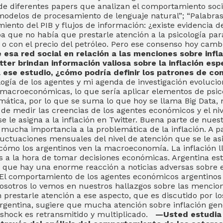
 de diferentes papers que analizan el comportamiento soc
odelos de procesamiento de lenguaje natural”; “Palabras 
iento del PIB y flujos de información: ¿existe evidencia d
aba que no había que prestarle atención a la psicología p
 o con el precio del petróleo. Pero ese consenso hoy cam
esa red social en relación a las menciones sobre infla
ter brindan información valiosa sobre la inflación esp
a ese estudio, ¿cómo podría definir los patrones de con
ogía de los agentes y mi agenda de investigación evoluci
es macroeconómicas, lo que sería aplicar elementos de ps
mática, por lo que se suma lo que hoy se llama Big Data
 de medir las creencias de los agentes económicos y el niv
e le asigna a la inflación en Twitter. Buena parte de nue
 mucha importancia a la problemática de la inflación. A p
luctuaciones mensuales del nivel de atención que se le as
cómo los argentinos ven la macroeconomía. La inflación l
s a la hora de tomar decisiones económicas. Argentina est
 que hay una enorme reacción a noticias adversas sobre el
. El comportamiento de los agentes económicos argentinos
osotros lo vemos en nuestros hallazgos sobre las mencione
n prestarle atención a ese aspecto, que es discutido por 
rgentina, sugiere que mucha atención sobre inflación gen
 shock es retransmitido y multiplicado.
—Usted estudia 