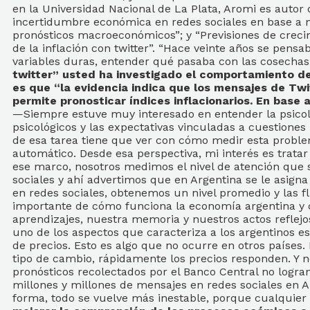
en la Universidad Nacional de La Plata, Aromi es autor
incertidumbre económica en redes sociales en base a m
pronósticos macroeconómicos”; y “Previsiones de crecim
de la inflación con twitter”. “Hace veinte años se pens
variables duras, entender qué pasaba con las cosechas
twitter” usted ha investigado el comportamiento de 
es que “la evidencia indica que los mensajes de Twit
permite pronosticar índices inflacionarios. En base 
—Siempre estuve muy interesado en entender la psicol
psicológicos y las expectativas vinculadas a cuestion
de esa tarea tiene que ver con cómo medir esta proble
automático. Desde esa perspectiva, mi interés es tratar
ese marco, nosotros medimos el nivel de atención que s
sociales y ahí advertimos que en Argentina se le asigna
en redes sociales, obtenemos un nivel promedio y las f
importante de cómo funciona la economía argentina y 
aprendizajes, nuestra memoria y nuestros actos reflejo
uno de los aspectos que caracteriza a los argentinos es
de precios. Esto es algo que no ocurre en otros países
tipo de cambio, rápidamente los precios responden. Y n
pronósticos recolectados por el Banco Central no logra
millones y millones de mensajes en redes sociales en A
forma, todo se vuelve más inestable, porque cualquier