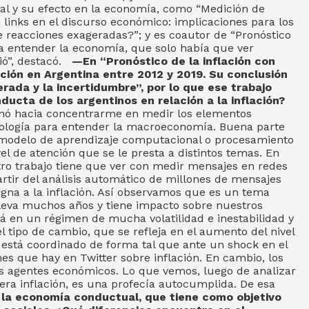
ial y su efecto en la economía, como “Medición de
links en el discurso económico: implicaciones para los
e reacciones exageradas?”; y es coautor de “Pronóstico
ara entender la economía, que solo había que ver
bió”, destacó.
—
En “Pronóstico de la inflación con
ción en Argentina entre 2012 y 2019. Su conclusión
erada y la incertidumbre”, por lo que ese trabajo
ducta de los argentinos en relación a la inflación?
onó hacia concentrarme en medir los elementos
icología para entender la macroeconomía. Buena parte
, modelo de aprendizaje computacional o procesamiento
el de atención que se le presta a distintos temas. En
stro trabajo tiene que ver con medir mensajes en redes
artir del análisis automático de millones de mensajes
igna a la inflación. Así observamos que es un tema
leva muchos años y tiene impacto sobre nuestros
á en un régimen de mucha volatilidad e inestabilidad y
 tipo de cambio, que se refleja en el aumento del nivel
 está coordinado de forma tal que ante un shock en el
s que hay en Twitter sobre inflación. En cambio, los
los agentes económicos. Lo que vemos, luego de analizar
era inflación, es una profecía autocumplida. De esa
la economía conductual, que tiene como objetivo