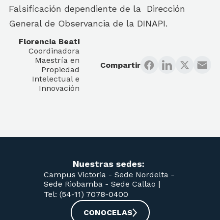
Falsificación dependiente de la Dirección
General de Observancia de la DINAPI.
Florencia Beati
Coordinadora
Maestría en
Compartir
Propiedad
Intelectual e
Innovación
Nuestras sedes:
Campus Victoria -
Sede Nordelta -
Sede Riobamba -
Sede Callao
|
Tel: (54-11) 7078-0400
CONOCELAS