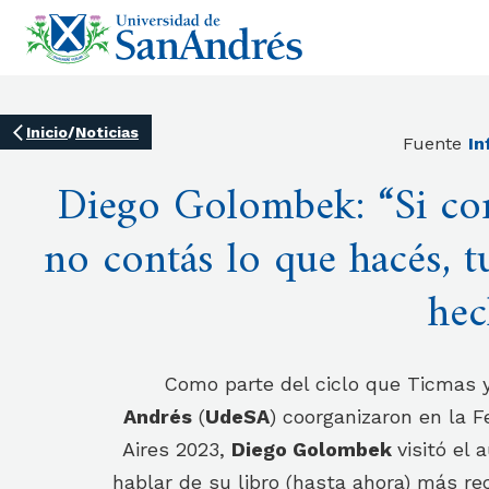
Inicio
/
Noticias
Fuente
In
Diego Golombek: “Si com
no contás lo que hacés, tu
hec
Como parte del ciclo que Ticmas 
Andrés
(
UdeSA
) coorganizaron en la F
Aires 2023,
Diego Golombek
visitó el
hablar de su libro (hasta ahora) más rec