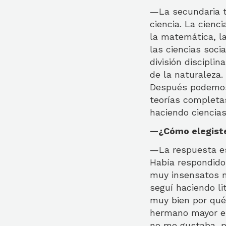
—La secundaria t
ciencia. La cienc
la matemática, la 
las ciencias soci
división discipli
de la naturaleza.
Después podemos
teorías completas
haciendo ciencias
—¿Cómo elegiste
—La respuesta es 
Había respondido 
muy insensatos m
seguí haciendo li
muy bien por qué.
hermano mayor es
no me gustaba, pe