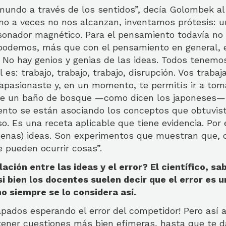
undo a través de los sentidos”, decía Golombek al
mo a veces no nos alcanzan, inventamos prótesis: u
esonador magnético. Para el pensamiento todavía n
 podemos, más que con el pensamiento en general, 
. No hay genios y genias de las ideas. Todos tenemo
l es: trabajo, trabajo, trabajo, disrupción. Vos trabaj
 apasionaste y, en un momento, te permitís ir a tom
rte un baño de bosque —como dicen los japoneses— o
nto se están asociando los conceptos que obtuvist
so. Es una receta aplicable que tiene evidencia. Por 
buenas) ideas. Son experimentos que muestran que, 
te pueden ocurrir cosas”.
ción entre las ideas y el error? El científico, sab
 si bien los docentes suelen decir que el error es 
no siempre se lo considera así.
ados esperando el error del competidor! Pero así av
 tener cuestiones más bien efímeras, hasta que te 