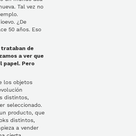
nueva. Tal vez no
jemplo.
ioevo. ¿De
ace 50 años. Eso
 trataban de
ezamos a ver que
l papel. Pero
 los objetos
evolución
s distintos,
er seleccionado.
 un producto, que
ks distintos,
pieza a vender
a cierta