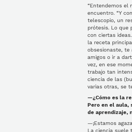
“Entendemos el m
encuentro. “Y co
telescopio, un r
prótesis. Lo que
con ciertas ideas
la receta principa
obsesionaste, te
amigos o ir a da
vez, en ese mome
trabajo tan inten
ciencia de las (
varias otras, se 
—¿Cómo es la rela
Pero en el aula,
de aprendizaje, 
—¡Estamos agazap
La ciencia suele