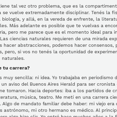
iene tal vez otro problema, que es la compartimenta
ia se vuelve extremadamente disciplinar. Tenés la fís
biología, y allá, en la vereda de enfrente, la literatu
ales. Más adelante es posible que te vuelvas a enco
naria, pero me parece que es el momento ideal para i
 Las ciencias naturales requieren de una mirada exp
 hacer abstracciones, podemos hacer consensos,
, pero, si vos no tenés la oportunidad de experimen
 naturales.
 tu carrera?
muy sencilla: ni idea. Yo trabajaba en periodismo d
un aviso del Buenos Aires Herald para ser cronista 
e tomaron. Hacía deportes: iba a los partidos de c
teratura, música, teatro. Me metí en una carrera cie
 Algo de mandato familiar debe haber: mi viejo era 
 astrónomo, mi otro hermano es médico. Al principi
ro algo hizo clic. Yo entré hace muchos años a la 