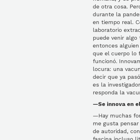
de otra cosa. Per
durante la pandem
en tiempo real. 
laboratorio extra
puede venir algo 
entonces alguien 
que el cuerpo lo
funcionó. Innovam
locura: una vacu
decir que ya pasó
es la investigado
responda la vacu
—Se innova en el
—Hay muchas form
me gusta pensar q
de autoridad, con
fascina incluso 