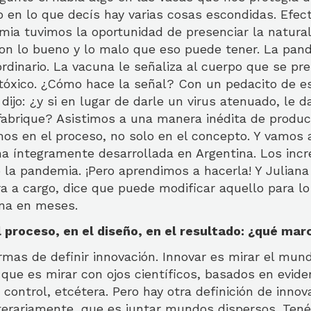
o en lo que decís hay varias cosas escondidas. Efec
ia tuvimos la oportunidad de presenciar la natural
Con lo bueno y lo malo que eso puede tener. La pan
ordinario. La vacuna le señaliza al cuerpo que se pr
tóxico. ¿Cómo hace la señal? Con un pedacito de es
dijo: ¿y si en lugar de darle un virus atenuado, le 
 fabrique? Asistimos a una manera inédita de produc
os en el proceso, no solo en el concepto. Y vamos 
na íntegramente desarrollada en Argentina. Los incr
 la pandemia. ¡Pero aprendimos a hacerla! Y Julian
ra a cargo, dice que puede modificar aquello para l
na en meses.
 proceso, en el diseño, en el resultado: ¿qué mar
as de definir innovación. Innovar es mirar el mundo
ue es mirar con ojos científicos, basados en evidenc
 control, etcétera. Pero hay otra definición de inno
literariamente, que es juntar mundos dispersos. Te