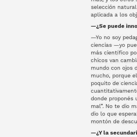
selección natural
aplicada a los ob
—¿Se puede inno
—Yo no soy pedag
ciencias —yo pue
más científico po
chicos van cambia
mundo con ojos de
mucho, porque el 
poquito de cienci
cuantitativamente
donde proponés u
mal”. No te dio m
dio lo que esperab
montón de descu
—¿Y la secundar