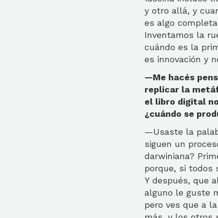
y otro allá, y cu
es algo completa
Inventamos la rue
cuándo es la prim
es innovación y n
—Me hacés pensar
replicar la metá
el libro digital
¿cuándo se produ
—Usaste la palab
siguen un proceso
darwiniana? Prime
porque, si todos
Y después, que al
alguno le guste 
pero ves que a l
más, y los otros 