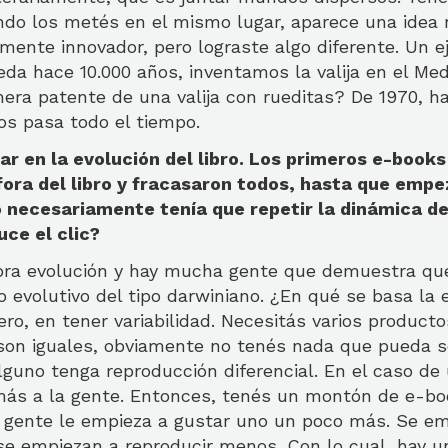
ando los metés en el mismo lugar, aparece una idea 
mente innovador, pero lograste algo diferente. Un e
da hace 10.000 años, inventamos la valija en el Med
era patente de una valija con rueditas? De 1970, h
os pasa todo el tiempo.
 en la evolución del libro. Los primeros e-books
fora del libro y fracasaron todos, hasta que emp
 no necesariamente tenía que repetir la dinámica de
ce el clic?
ra evolución y hay mucha gente que demuestra que
 evolutivo del tipo darwiniano. ¿En qué se basa la 
ro, en tener variabilidad. Necesitás varios producto
 son iguales, obviamente no tenés nada que pueda s
guno tenga reproducción diferencial. En el caso de
más a la gente. Entonces, tenés un montón de e-boo
a gente le empieza a gustar uno un poco más. Se em
se empiezan a reproducir menos. Con lo cual, hay un