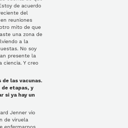
 Estoy de acuerdo
reciente del
cen reuniones
 otro mito de que
traste una zona de
lviendo a la
puestas. No soy
tan presente la
ciencia. Y creo
 de las vacunas.
 de etapas, y
r si ya hay un
ward Jenner vio
 de viruela
de enfermarnos