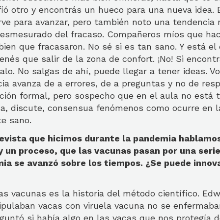
pifió otro y encontrás un hueco para una nueva idea.
irve para avanzar, pero también noto una tendencia 
 desmesurado del fracaso. Compañeros míos que ha
bien que fracasaron. No sé si es tan sano. Y está el
tenés que salir de la zona de confort. ¡No! Si encon
alo. No salgas de ahí, puede llegar a tener ideas. Vo
cia avanza de a errores, de a preguntas y no de res
ción formal, pero sospecho que en el aula no está 
a, discute, consensua fenómenos como ocurre en la 
te sano.
evista que hicimos durante la pandemia hablamos
 un proceso, que las vacunas pasan por una serie
ia se avanzó sobre los tiempos. ¿Se puede innova
as vacunas es la historia del método científico. Ed
pulaban vacas con viruela vacuna no se enfermaban
guntó si había algo en las vacas que nos protegía 