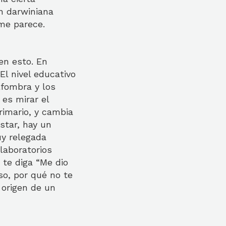
ón darwiniana
 me parece.
en esto. En
l nivel educativo
lfombra y los
 es mirar el
rimario, y cambia
estar, hay un
uy relegada
 laboratorios
 te diga “Me dio
so, por qué no te
l origen de un