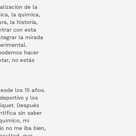
lización de la
ica, la química,
ra, la historia,
ntrar con esta
ntegrar la mirada
erimental.
 podemos hacer
tar, no estás
esde los 15 años.
deportivo y los
ríquet. Después
ntífica sin saber
químico, mi
o no me iba bien,
facultad, que