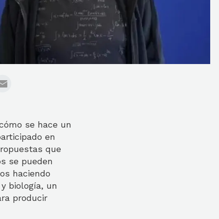
 cómo se hace un
participado en
 propuestas que
ros se pueden
dos haciendo
y biología, un
ara producir