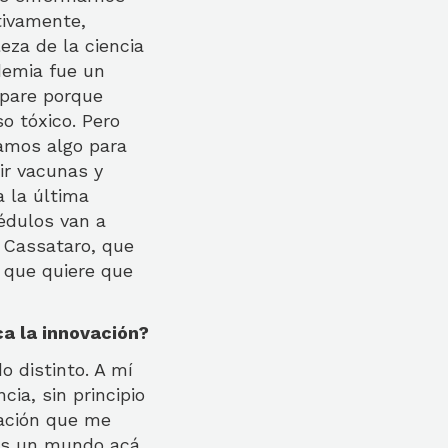
tivamente,
eza de la ciencia
demia fue un
epare porque
o tóxico. Pero
damos algo para
ir vacunas y
a la última
édulos van a
a Cassataro, que
o que quiere que
ca la innovación?
 distinto. A mí
ia, sin principio
vación que me
nés un mundo acá