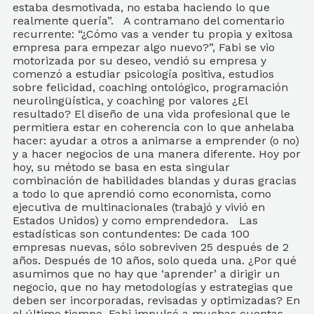
estaba desmotivada, no estaba haciendo lo que
realmente quería”. A contramano del comentario
recurrente: “¿Cómo vas a vender tu propia y exitosa
empresa para empezar algo nuevo?”, Fabi se vio
motorizada por su deseo, vendió su empresa y
comenzó a estudiar psicología positiva, estudios
sobre felicidad, coaching ontológico, programación
neurolingüística, y coaching por valores ¿El
resultado? El diseño de una vida profesional que le
permitiera estar en coherencia con lo que anhelaba
hacer: ayudar a otros a animarse a emprender (o no)
y a hacer negocios de una manera diferente. Hoy por
hoy, su método se basa en esta singular
combinación de habilidades blandas y duras gracias
a todo lo que aprendió como economista, como
ejecutiva de multinacionales (trabajó y vivió en
Estados Unidos) y como emprendedora. Las
estadísticas son contundentes: De cada 100
empresas nuevas, sólo sobreviven 25 después de 2
años. Después de 10 años, solo queda una. ¿Por qué
asumimos que no hay que ‘aprender’ a dirigir un
negocio, que no hay metodologías y estrategias que
deben ser incorporadas, revisadas y optimizadas? En
el último tiempo, Fabi impulsó a muchas cuentas