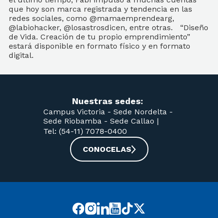
que hoy son marca registrada y tendencia en las
redes sociales, como @mamaemprendearg,
@labiohacker, @losastrosdicen, entre otras. “Diseño
de Vida. Creación de tu propio emprendimiento”
estará disponible en formato físico y en formato
digital.
Nuestras sedes:
Campus Victoria -
Sede Nordelta -
Sede Riobamba -
Sede Callao
|
Tel: (54-11) 7078-0400
CONOCELAS