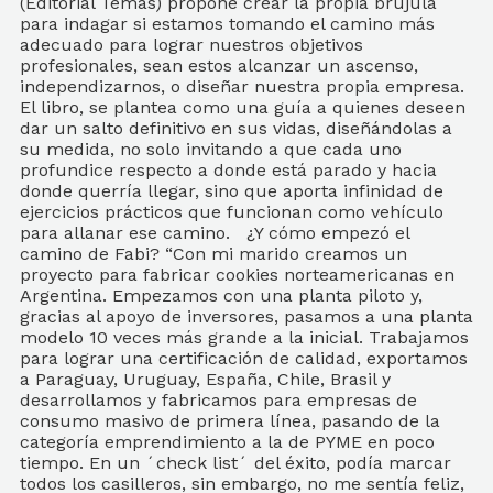
(Editorial Temas) propone crear la propia brújula
para indagar si estamos tomando el camino más
adecuado para lograr nuestros objetivos
profesionales, sean estos alcanzar un ascenso,
independizarnos, o diseñar nuestra propia empresa.
El libro, se plantea como una guía a quienes deseen
dar un salto definitivo en sus vidas, diseñándolas a
su medida, no solo invitando a que cada uno
profundice respecto a donde está parado y hacia
donde querría llegar, sino que aporta infinidad de
ejercicios prácticos que funcionan como vehículo
para allanar ese camino. ¿Y cómo empezó el
camino de Fabi? “Con mi marido creamos un
proyecto para fabricar cookies norteamericanas en
Argentina. Empezamos con una planta piloto y,
gracias al apoyo de inversores, pasamos a una planta
modelo 10 veces más grande a la inicial. Trabajamos
para lograr una certificación de calidad, exportamos
a Paraguay, Uruguay, España, Chile, Brasil y
desarrollamos y fabricamos para empresas de
consumo masivo de primera línea, pasando de la
categoría emprendimiento a la de PYME en poco
tiempo. En un ´check list´ del éxito, podía marcar
todos los casilleros, sin embargo, no me sentía feliz,