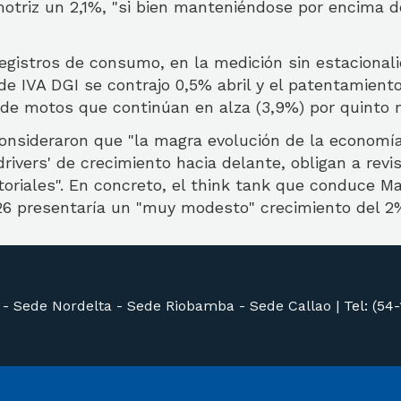
otriz un 2,1%, "si bien manteniéndose por encima de
egistros de consumo, en la medición sin estacionali
de IVA DGI se contrajo 0,5% abril y el patentamient
 de motos que continúan en alza (3,9%) por quinto 
consideraron que "la magra evolución de la economí
drivers' de crecimiento hacia delante, obligan a revi
oriales". En concreto, el think tank que conduce M
26 presentaría un "muy modesto" crecimiento del 2%
 -
Sede Nordelta -
Sede Riobamba -
Sede Callao
|
Tel: (54