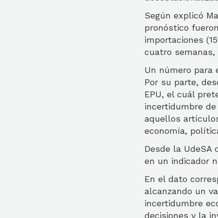
Según explicó Mar
pronóstico fuero
importaciones (1
cuatro semanas, 
Un número para e
Por su parte, des
EPU, el cuál pret
incertidumbre de l
aquellos artícul
economía, polític
Desde la UdeSA de
en un indicador 
En el dato corres
alcanzando un va
incertidumbre ec
decisiones y la in