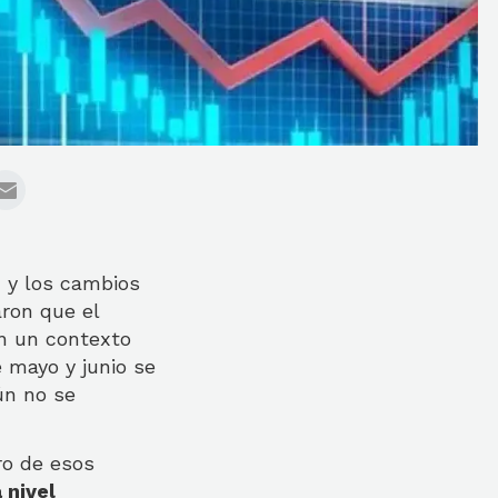
d y los cambios
aron que el
en un contexto
 mayo y junio se
ún no se
ro de esos
 nivel