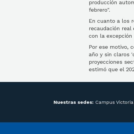
producción autom
febrero".
En cuanto a los r
recaudación real 
con la excepción
Por ese motivo, 
año y sin claros '
proyecciones sect
estimó que el 20
Nuestras sedes:
Campus Victoria