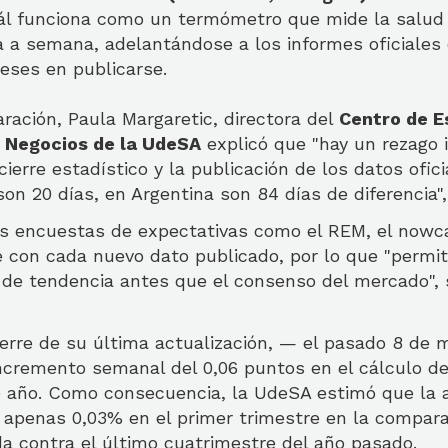
uál funciona como un termómetro que mide la salud
 a semana, adelantándose a los informes oficiales
eses en publicarse.
ación, Paula Margaretic, directora del
Centro de E
n Negocios de la UdeSA
explicó que "hay un rezago 
cierre estadístico y la publicación de los datos ofic
on 20 días, en Argentina son 84 días de diferencia"
las encuestas de expectativas como el REM, el nowca
con cada nuevo dato publicado, por lo que "permit
de tendencia antes que el consenso del mercado", 
ierre de su última actualización, — el pasado 8 de
incremento semanal del 0,06 puntos en el cálculo de
e año. Como consecuencia, la UdeSA estimó que la a
 apenas 0,03% en el primer trimestre en la compar
a contra el último cuatrimestre del año pasado.