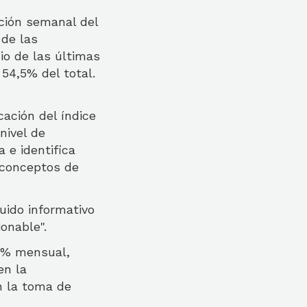
ación semanal del
 de las
io de las últimas
54,5% del total.
cación del índice
nivel de
a e identifica
 conceptos de
uido informativo
onable".
7% mensual,
en la
n la toma de