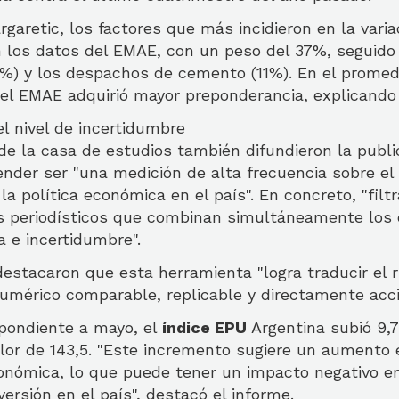
garetic, los factores que más incidieron en la vari
n los datos del EMAE, con un peso del 37%, seguido
5%) y los despachos de cemento (11%). En el promed
el EMAE adquirió mayor preponderancia, explicando 
l nivel de incertidumbre
de la casa de estudios también difundieron la publi
ender ser "una medición de alta frecuencia sobre el 
a política económica en el país". En concreto, "filtr
os periodísticos que combinan simultáneamente los
a e incertidumbre".
stacaron que esta herramienta "logra traducir el r
numérico comparable, replicable y directamente acci
pondiente a mayo, el
índice EPU
Argentina subió 9,
lor de 143,5. "Este incremento sugiere un aumento 
onómica, lo que puede tener un impacto negativo e
versión en el país", destacó el informe.