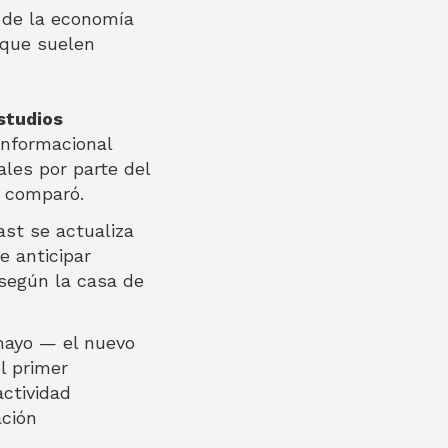
 de la economía
 que suelen
studios
informacional
iales por parte del
, comparó.
st se actualiza
e anticipar
según la casa de
 mayo — el nuevo
l primer
ctividad
ación