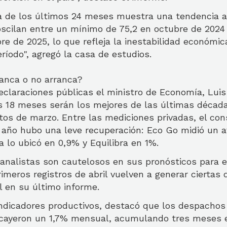
ca de los últimos 24 meses muestra una tendencia a 
oscilan entre un mínimo de 75,2 en octubre de 202
re de 2025, lo que refleja la inestabilidad económic
eríodo", agregó la casa de estudios.
ranca o no arranca?
claraciones públicas el ministro de Economía, Luis 
s 18 meses serán los mejores de las últimas década
tos de marzo. Entre las mediciones privadas, el co
l año hubo una leve recuperación: Eco Go midió un
a lo ubicó en 0,9% y Equilibra en 1%.
 analistas son cautelosos en sus pronósticos para 
rimeros registros de abril vuelven a generar ciertas 
l en su último informe.
indicadores productivos, destacó que los despachos
cayeron un 1,7% mensual, acumulando tres meses en