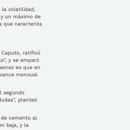
la volatilidad,
4 y un máximo de
a que caracteriza
Caputo, ratificó
s", y se amparó
nsenso es que en
 avance mensual
el segundo
dudas", planteó
 de cemento al
 baja, y la