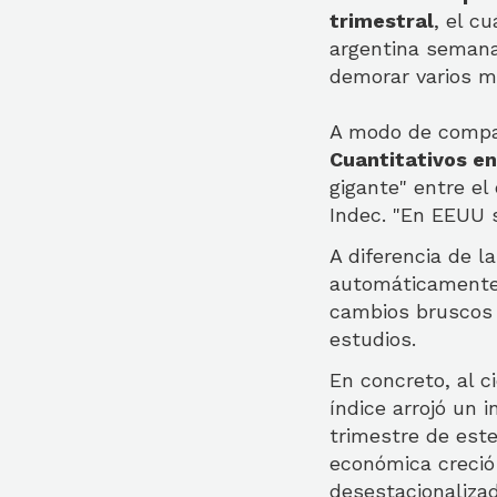
trimestral
, el c
argentina semana
demorar varios m
A modo de compar
Cuantitativos e
gigante" entre el 
Indec. "En EEUU s
A diferencia de 
automáticamente 
cambios bruscos 
estudios.
En concreto, al c
índice arrojó un 
trimestre de est
económica creció
desestacionalizad