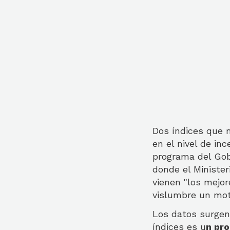
Dos índices que m
en el nivel de in
programa del Gob
donde el Minister
vienen "los mejo
vislumbre un mot
Los datos surgen
índices es u
n pro