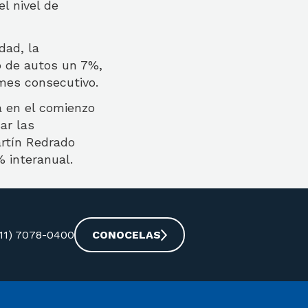
l nivel de
dad, la
o de autos un 7%,
mes consecutivo.
a en el comienzo
sar las
artín Redrado
 interanual.
-11) 7078-0400
CONOCELAS