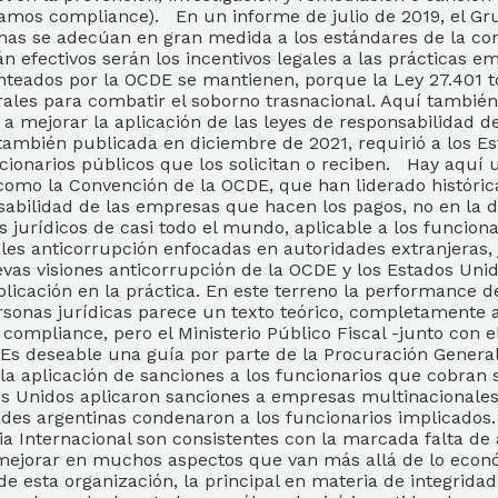
mamos compliance). En un informe de julio de 2019, el Gr
rmas se adecúan en gran medida a los estándares de la co
án efectivos serán los incentivos legales a las prácticas
nteados por la OCDE se mantienen, porque la Ley 27.401 tod
les para combatir el soborno trasnacional. Aquí también
y a mejorar la aplicación de las leyes de responsabilidad d
 también publicada en diciembre de 2021, requirió a los 
ionarios públicos que los solicitan o reciben. Hay aquí un
 como la Convención de la OCDE, que han liderado históri
abilidad de las empresas que hacen los pagos, no en la d
jurídicos de casi todo el mundo, aplicable a los funcionario
les anticorrupción enfocadas en autoridades extranjeras, 
 visiones anticorrupción de la OCDE y los Estados Unidos
licación en la práctica. En este terreno la performance d
rsonas jurídicas parece un texto teórico, completamente aj
mpliance, pero el Ministerio Público Fiscal -junto con el
 Es deseable una guía por parte de la Procuración General
la aplicación de sanciones a los funcionarios que cobran
dos Unidos aplicaron sanciones a empresas multinacionales
ades argentinas condenaron a los funcionarios implicados.
Internacional son consistentes con la marcada falta de a
mejorar en muchos aspectos que van más allá de lo econó
esta organización, la principal en materia de integridad 