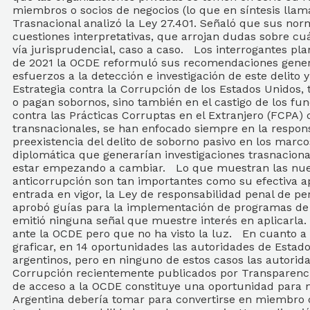
miembros o socios de negocios (lo que en síntesis lla
Trasnacional analizó la Ley 27.401. Señaló que sus no
cuestiones interpretativas, que arrojan dudas sobre cu
vía jurisprudencial, caso a caso. Los interrogantes pla
de 2021 la OCDE reformuló sus recomendaciones genera
esfuerzos a la detección e investigación de este delito 
Estrategia contra la Corrupción de los Estados Unidos,
o pagan sobornos, sino también en el castigo de los func
contra las Prácticas Corruptas en el Extranjero (FCPA)
transnacionales, se han enfocado siempre en la respons
preexistencia del delito de soborno pasivo en los marcos 
diplomática que generarían investigaciones trasnaciona
estar empezando a cambiar. Lo que muestran las nuevas
anticorrupción son tan importantes como su efectiva ap
entrada en vigor, la Ley de responsabilidad penal de pe
aprobó guías para la implementación de programas de co
emitió ninguna señal que muestre interés en aplicarla.
ante la OCDE pero que no ha visto la luz. En cuanto a 
graficar, en 14 oportunidades las autoridades de Esta
argentinos, pero en ninguno de estos casos las autorid
Corrupción recientemente publicados por Transparencia 
de acceso a la OCDE constituye una oportunidad para 
Argentina debería tomar para convertirse en miembro de 