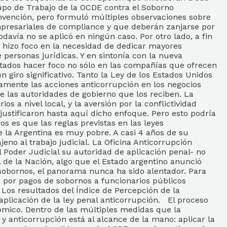
upo de Trabajo de la OCDE contra el Soborno
nvención, pero formuló múltiples observaciones sobre
 empresariales de compliance y que deberán zanjarse por
avía no se aplicó en ningún caso. Por otro lado, a fin
 hizo foco en la necesidad de dedicar mayores
e personas jurídicas. Y en sintonía con la nueva
Estados hacer foco no sólo en las compañías que ofrecen
 giro significativo. Tanto la Ley de los Estados Unidos
camente las acciones anticorrupción en los negocios
e las autoridades de gobierno que los reciben. La
s a nivel local, y la aversión por la conflictividad
justificaron hasta aquí dicho enfoque. Pero esto podría
 es que las reglas previstas en las leyes
e la Argentina es muy pobre. A casi 4 años de su
eno al trabajo judicial. La Oficina Anticorrupción
 Poder Judicial su autoridad de aplicación penal- no
 de la Nación, algo que el Estado argentino anunció
 sobornos, el panorama nunca ha sido alentador. Para
 por pagos de sobornos a funcionarios públicos
 Los resultados del Índice de Percepción de la
plicación de la ley penal anticorrupción. El proceso
mico. Dentro de las múltiples medidas que la
y anticorrupción está al alcance de la mano: aplicar la