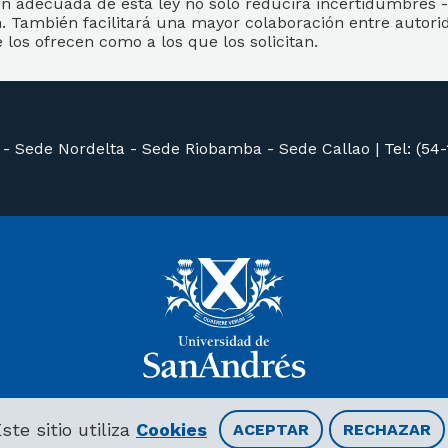
n adecuada de esta ley no sólo reducirá incertidumbres -
n. También facilitará una mayor colaboración entre autori
ue los ofrecen como a los que los solicitan.
 -
Sede Nordelta -
Sede Riobamba -
Sede Callao
|
Tel: (54
ste sitio utiliza
Cookies
ACEPTAR
RECHAZAR