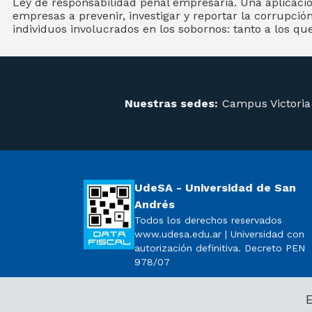
Ley de responsabilidad penal empresaria. Una aplicació
empresas a prevenir, investigar y reportar la corrupció
individuos involucrados en los sobornos: tanto a los q
Nuestras sedes:
Campus Victoria
UdeSA - Universidad de San
Andrés
Todos los derechos reservados
www.udesa.edu.ar | Universidad con
autorización definitiva. Decreto PEN
978/07
E