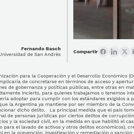
Fernando Basch
Compartir
 Universidad de San Andrés
zación para la Cooperación y el Desarrollo Económico (OCD
 implicaría de concretarse en términos de acceso y apertu
es de gobernanza y políticas públicas, entre otras en mate
tamente incierto, para quienes trabajamos o tenemos inter
bería adoptar para cumplir con los estándares exigidos a
e la Argentina ya mantiene por ser miembro de la Conve
ncionar dicho delito. La principal medida que el país to
nal de personas jurídicas por ciertos delitos de corrupció
s y la sociedad civil, en la medida en que habilitó el cas
 para el lavado de activos y otros delitos económicos), c
ol en la prevención, investigación y remediación o sanci