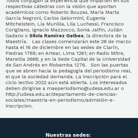
Todos conjugan la experiencia que imparten en sus
respectivas cátedras con la visión que aportan
académicos como Roberto Bouzas, María Marta
García Negroni, Carlos Gelormini, Eugenia
Mitchelstein, Lía Munilla, Lila Luchessi, Francisco
Corigliano, Ignacio Mazzocco, Sonia Jalfin, Julián
Gadano o
Silvia Ramírez Gelbes
, la directora de la
Maestría. Las clases comenzarán este 28 de marzo
hasta el 16 de diciembre en las sedes de Clarín,
Piedras 1769; en Artear, Lima 1261; en Radio Mitre,
Mansilla 2668; y en la Sede Capital de la Universidad
de San Andrés en Riobamba 1276. Son las puertas
que se abren hacia la pedagogía del periodismo real,
el que la sociedad demanda. La inscripción para el
ciclo lectivo 2022 aún está abierta. Los interesados
deben dirigirse a maeperiodismo@udesa.edu.ar o
http://udesa.edu.ar/departamento-de-ciencias-
sociales/maestria-en-periodismo/admisión-e-
inscripcion.
Nuestras sedes: