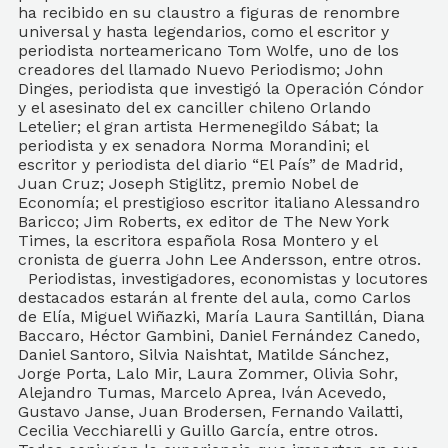
ha recibido en su claustro a figuras de renombre
universal y hasta legendarios, como el escritor y
periodista norteamericano Tom Wolfe, uno de los
creadores del llamado Nuevo Periodismo; John
Dinges, periodista que investigó la Operación Cóndor
y el asesinato del ex canciller chileno Orlando
Letelier; el gran artista Hermenegildo Sábat; la
periodista y ex senadora Norma Morandini; el
escritor y periodista del diario “El País” de Madrid,
Juan Cruz; Joseph Stiglitz, premio Nobel de
Economía; el prestigioso escritor italiano Alessandro
Baricco; Jim Roberts, ex editor de The New York
Times, la escritora española Rosa Montero y el
cronista de guerra John Lee Andersson, entre otros.
Periodistas, investigadores, economistas y locutores
destacados estarán al frente del aula, como Carlos
de Elía, Miguel Wiñazki, María Laura Santillán, Diana
Baccaro, Héctor Gambini, Daniel Fernández Canedo,
Daniel Santoro, Silvia Naishtat, Matilde Sánchez,
Jorge Porta, Lalo Mir, Laura Zommer, Olivia Sohr,
Alejandro Tumas, Marcelo Aprea, Iván Acevedo,
Gustavo Janse, Juan Brodersen, Fernando Vailatti,
Cecilia Vecchiarelli y Guillo García, entre otros.