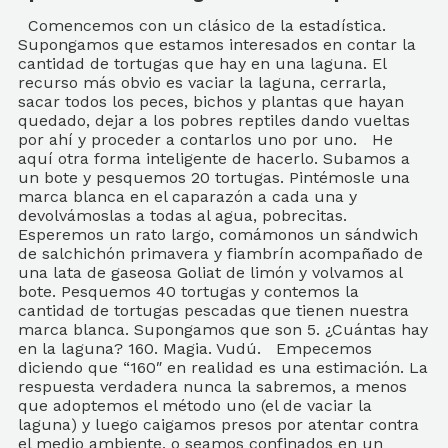
Comencemos con un clásico de la estadística.
Supongamos que estamos interesados en contar la
cantidad de tortugas que hay en una laguna. El
recurso más obvio es vaciar la laguna, cerrarla,
sacar todos los peces, bichos y plantas que hayan
quedado, dejar a los pobres reptiles dando vueltas
por ahí y proceder a contarlos uno por uno. He
aquí otra forma inteligente de hacerlo. Subamos a
un bote y pesquemos 20 tortugas. Pintémosle una
marca blanca en el caparazón a cada una y
devolvámoslas a todas al agua, pobrecitas.
Esperemos un rato largo, comámonos un sándwich
de salchichón primavera y fiambrín acompañado de
una lata de gaseosa Goliat de limón y volvamos al
bote. Pesquemos 40 tortugas y contemos la
cantidad de tortugas pescadas que tienen nuestra
marca blanca. Supongamos que son 5. ¿Cuántas hay
en la laguna? 160. Magia. Vudú. Empecemos
diciendo que “160″ en realidad es una estimación. La
respuesta verdadera nunca la sabremos, a menos
que adoptemos el método uno (el de vaciar la
laguna) y luego caigamos presos por atentar contra
el medio ambiente, o seamos confinados en un