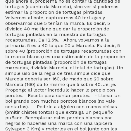
que ahora el problema no es contar la cantidad de
tortugas (cuánto da Marcela), sino ver si podemos
estimar la proporción de tortugas pintadas.
Volvemos al bote, capturamos 40 tortugas y
observamos que 5 tenían la marca. Es decir, 5
dividido 40 me tiene que dar la proporción de
tortugas pintadas en la muestra de tortugas
recapturadas. Da 12,5%. Ahora volvamos a la
primaria. 5 es a 40 lo que 20 a Marcela. Es decir, 5
sobre 40 (proporción de tortugas recapturadas con
la marca blanca) es una estimación de la proporción
de tortugas pintadas (proporción de tortugas
marcadas, dividido Marcela, el total de tortugas). Un
simple uso de la regla de tres simple dice que
Marcela debería ser 160, de modo que 20 sobre
Marcela (160) da lo mismo que 5 sobre 40. Je, je.
Propongo al lector incrédulo hacer lo propio con
porotos. Receta para contar porotos: - Llenar un
bol grande con muchos porotos blancos (no vale
contarlos). - Pedirle a alguien con manos chicas
(omitir chistes tontos) que extraiga un pequeño
puñado. Reemplazar estos porotos blancos por
negros (o hacerles una marca con una lapicera
Sylvapen 3 Km) y meterlos en el bol junto con los