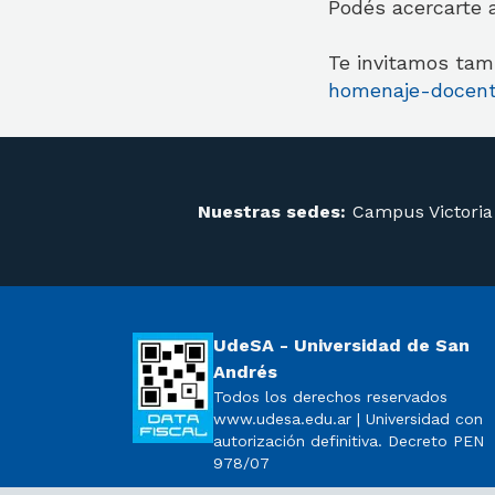
Podés acercarte a
Te invitamos tam
homenaje-docen
Nuestras sedes:
Campus Victoria
UdeSA - Universidad de San
Andrés
Todos los derechos reservados
www.udesa.edu.ar | Universidad con
autorización definitiva. Decreto PEN
978/07