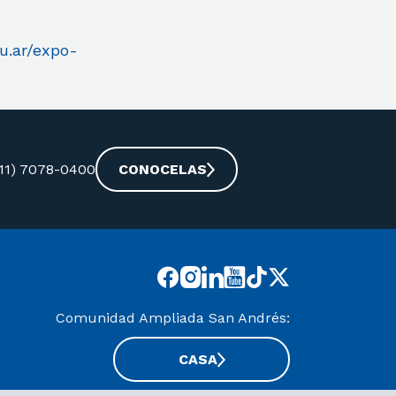
u.ar/expo-
-11) 7078-0400
CONOCELAS
Comunidad Ampliada San Andrés:
CASA