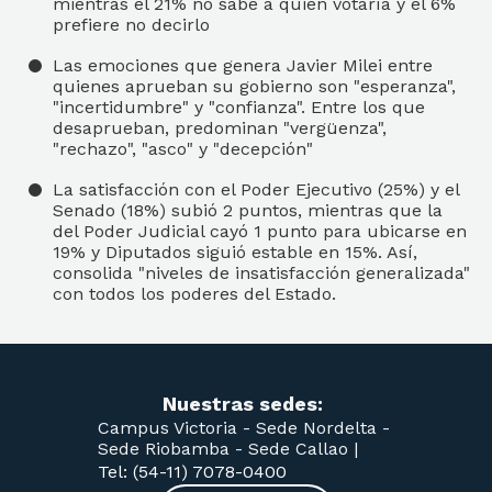
mientras el 21% no sabe a quién votaría y el 6%
prefiere no decirlo
Las emociones que genera Javier Milei entre
quienes aprueban su gobierno son "esperanza",
"incertidumbre" y "confianza". Entre los que
desaprueban, predominan "vergüenza",
"rechazo", "asco" y "decepción"
La satisfacción con el Poder Ejecutivo (25%) y el
Senado (18%) subió 2 puntos, mientras que la
del Poder Judicial cayó 1 punto para ubicarse en
19% y Diputados siguió estable en 15%. Así,
consolida "niveles de insatisfacción generalizada"
con todos los poderes del Estado.
Nuestras sedes:
Campus Victoria -
Sede Nordelta -
Sede Riobamba -
Sede Callao
|
Tel: (54-11) 7078-0400