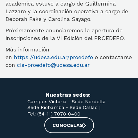
académica estuvo a cargo de Guillermina
Lazzaro y la coordinación operativa a cargo de
Deborah Faks y Carolina Sayago.
Próximamente anunciaremos la apertura de
inscripciones de la VI Edición del PROEDEFO.
Más información
en
https://udesa.edu.ar/proedefo
o contactarse
con
cis-proedefo@udesa.edu.ar
Nuestras sedes:
Campus Victoria -
Sede Nordelta -
Sede Riobamba -
Sede Callao
|
Tel: (54-11) 7078-0400
CONOCELAS