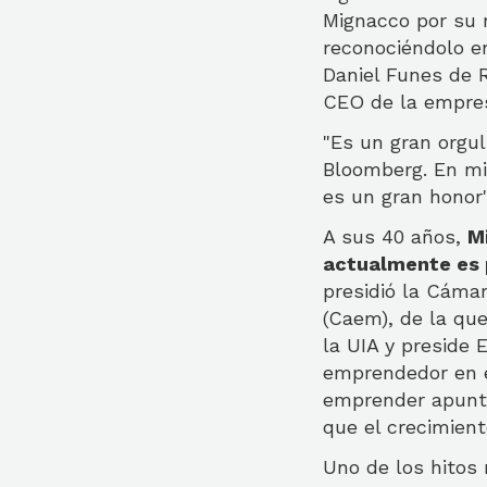
Mignacco por su ro
reconociéndolo en
Daniel Funes de R
CEO de la empre
"Es un gran orgul
Bloomberg. En mi 
es un gran honor
A sus 40 años,
M
actualmente es p
presidió la Cáma
(Caem), de la qu
la UIA y preside 
emprendedor en e
emprender apunta
que el crecimient
Uno de los hitos