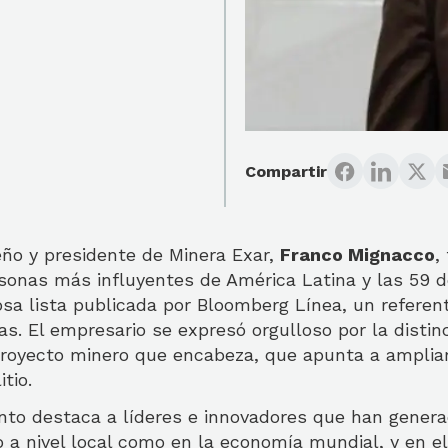
Compartir
eño y presidente de Minera Exar,
Franco Mignacco
,
sonas más influyentes de América Latina y las 59 d
osa lista publicada por Bloomberg Línea, un referen
as. El empresario se expresó orgulloso por la distinci
proyecto minero que encabeza, que apunta a ampliar
tio.
nto destaca a líderes e innovadores que han gener
to a nivel local como en la economía mundial, y en e