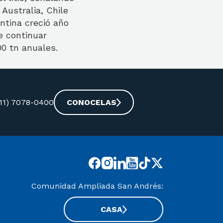
Australia, Chile
ntina creció año
e continuar
0 tn anuales.
-11) 7078-0400
CONOCELAS
Comunidad Ampliada San Andrés:
CASA