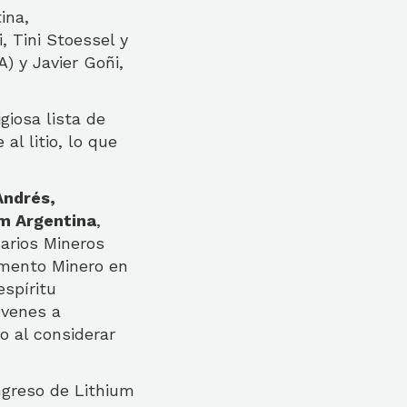
ina,
, Tini Stoessel y
A) y Javier Goñi,
giosa lista de
l litio, lo que
Andrés,
um Argentina
,
arios Mineros
amento Minero en
espíritu
óvenes a
 al considerar
ngreso de Lithium