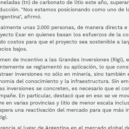
oneladas (tn) de carbonato de litio este año, supe
ducción. "Nos estamos posicionando como uno de lo
gentina", afirmó.
almente unas 2.000 personas, de manera directa e i
yecto Exar en quienes basan los esfuerzos de la c
do costos para que el proyecto sea sostenible a lar
cios bajos.
men de Incentivo a las Grandes Inversiones (Rigi), 
entemente se reglamentó su aplicación, lo que cons
atraer inversiones no sólo en minería, sino también
onomía del conocimiento y la infraestructura. Sin em
as inversiones se concreten, es necesario que el co
ompañe. En particular, destacó que en eso se ve mo
e en varias provincias y litio de menor escala inclus
spera una reactivación del mercado para que más in
igi.
rencia al lugar de Argentina en el mercado global de