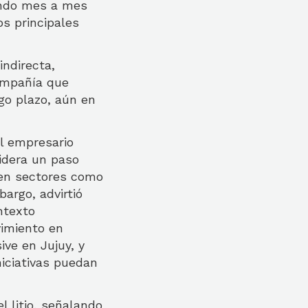
rando mes a mes
s principales
ndirecta,
ompañía que
go plazo, aún en
el empresario
idera un paso
 en sectores como
bargo, advirtió
ntexto
vimiento en
ive en Jujuy, y
iciativas puedan
l litio, señalando