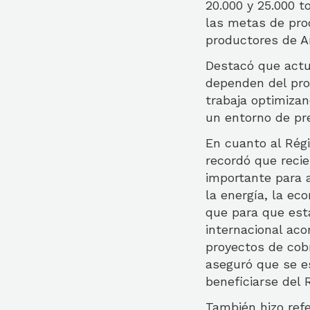
20.000 y 25.000 t
las metas de pro
productores de Ar
Destacó que actu
dependen del pro
trabaja optimizan
un entorno de pre
En cuanto al Régi
recordó que reci
importante para 
la energía, la ec
que para que est
internacional ac
proyectos de cobr
aseguró que se e
beneficiarse del R
También hizo refe