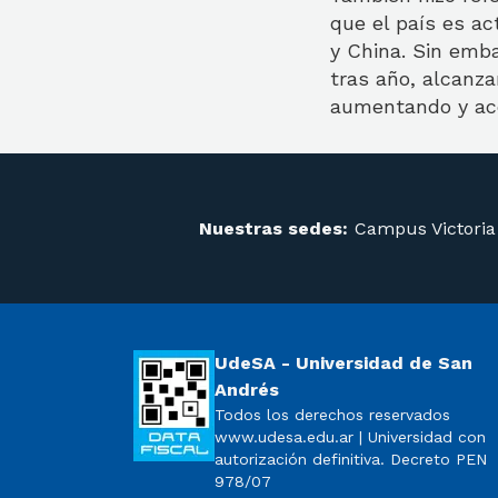
que el país es ac
y China. Sin emb
tras año, alcanz
aumentando y ace
Nuestras sedes:
Campus Victoria
UdeSA - Universidad de San
Andrés
Todos los derechos reservados
www.udesa.edu.ar | Universidad con
autorización definitiva. Decreto PEN
978/07