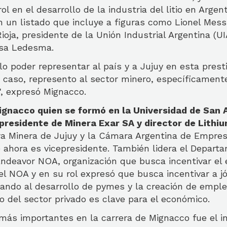
l en el desarrollo de la industria del litio en Argent
 un listado que incluye a figuras como Lionel Messi
ioja, presidente de la Unión Industrial Argentina (UI
sa Ledesma.
lo poder representar al país y a Jujuy en esta presti
caso, represento al sector minero, específicamente a
", expresó Mignacco.
ignacco quien se formó en la Universidad de San 
residente de Minera Exar SA y director de Lithi
ra Minera de Jujuy y la Cámara Argentina de Empres
e ahora es vicepresidente. También lidera el Depart
Endeavor NOA, organización que busca incentivar el 
l NOA y en su rol expresó que busca incentivar a j
ndo al desarrollo de pymes y la creación de empleo
o del sector privado es clave para el económico.
 más importantes en la carrera de Mignacco fue el i