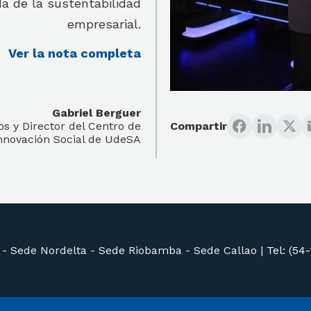
a de la sustentabilidad
empresarial.
Ver la nota completa
Gabriel Berguer
os y Director del Centro de
Compartir
nnovación Social de UdeSA
 -
Sede Nordelta -
Sede Riobamba -
Sede Callao
|
Tel: (54