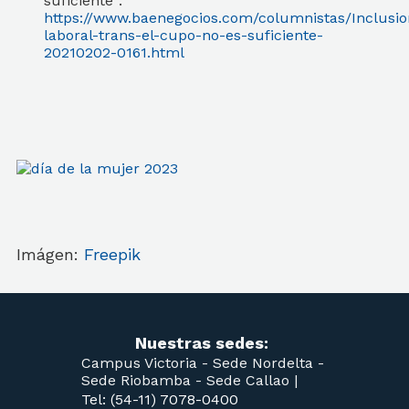
suficiente”:
https://www.baenegocios.com/columnistas/Inclusio
laboral-trans-el-cupo-no-es-suficiente-
20210202-0161.html
Imágen:
Freepik
Nuestras sedes:
Campus Victoria -
Sede Nordelta -
Sede Riobamba -
Sede Callao
|
Tel: (54-11) 7078-0400