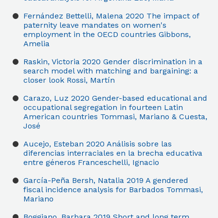
Fernández Bettelli, Malena
2020
The impact of
paternity leave mandates on women's
employment in the OECD countries
Gibbons,
Amelia
Raskin, Victoria
2020
Gender discrimination in a
search model with matching and bargaining: a
closer look
Rossi, Martín
Carazo, Luz
2020
Gender-based educational and
occupational segregation in fourteen Latin
American countries
Tommasi, Mariano & Cuesta,
José
Aucejo, Esteban
2020
Análisis sobre las
diferencias interraciales en la brecha educativa
entre géneros
Franceschelli, Ignacio
García-Peña Bersh, Natalia
2019
A gendered
fiscal incidence analysis for Barbados
Tommasi,
Mariano
Boggiano, Barbara
2019
Short and long term