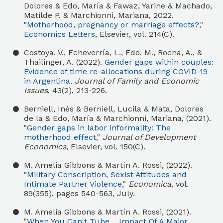
Dolores & Edo, María & Fawaz, Yarine & Machado,
Matilde P. & Marchionni, Mariana, 2022.
"
Motherhood, pregnancy or marriage effects?
,"
Economics Letters
, Elsevier, vol. 214(C).
Costoya, V., Echeverría, L., Edo, M., Rocha, A., &
Thailinger, A. (2022).
Gender gaps within couples:
Evidence of time re-allocations during COVID-19
in Argentina
.
Journal of Family and Economic
Issues
, 43(2), 213-226.
Berniell, Inés & Berniell, Lucila & Mata, Dolores
de la & Edo, María & Marchionni, Mariana, (2021).
"
Gender gaps in labor informality: The
motherhood effect
,"
Journal of Development
Economics
, Elsevier, vol. 150(C).
M. Amelia Gibbons & Martín A. Rossi, (2022).
"
Military Conscription, Sexist Attitudes and
Intimate Partner Violence
,"
Economica
, vol.
89(355), pages 540-563, July.
M. Amelia Gibbons & Martín A. Rossi, (2021).
"
When You Can't Tube… Impact Of A Major