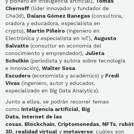
y pionero en inteligencia artificial),
Tomás
Chernoff
(líder innovador y fundador de
Che3d),
Daiana Gómez Banegas
(consultora,
oradora y educadora, especialista en
crypto),
Martín Piñeiro
(ingeniero en
Electrónica y especialista en IoT),
Augusto
Salvatto
(consultor en economía del
conocimiento y emprendedor),
Julieta
Schulkin
(periodista y autora sobre tecnología
e innovación),
Walter Sosa
Escudero
(economista y académico) y
Fredi
Vivas
(ingeniero, autor y educador,
especializado en Big Data Analytics).
Junto a ellos, se podrán recorrer temas
como
Inteligencia artificial
,
Big
Data
,
Internet de las
cosas
,
Blockchain
,
Criptomonedas
,
NFTs
,
robót
3D
,
realidad virtual
y
metaverso
: cuáles son