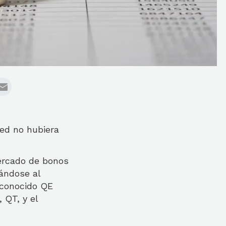
Fed no hubiera
ercado de bonos
ándose al
a conocido QE
 QT, y el