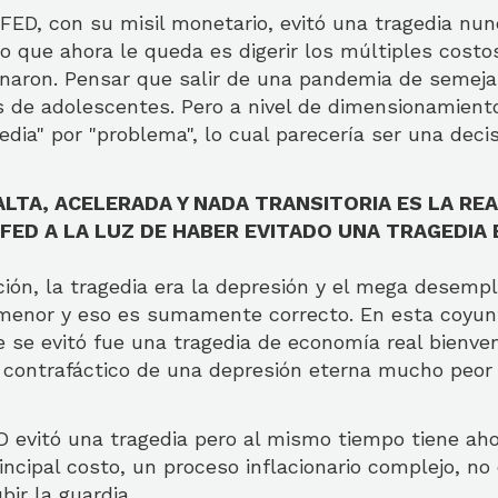
FED, con su misil monetario, evitó una tragedia nun
o que ahora le queda es digerir los múltiples costo
onaron. Pensar que salir de una pandemia de semej
es de adolescentes. Pero a nivel de dimensionamient
edia" por "problema", lo cual parecería ser una dec
ALTA, ACELERADA Y NADA TRANSITORIA ES LA RE
A FED A LA LUZ DE HABER EVITADO UNA TRAGEDIA
ación, la tragedia era la depresión y el mega desempl
menor y eso es sumamente correcto. En esta coyun
ue se evitó fue una tragedia de economía real bienv
 contrafáctico de una depresión eterna mucho peor a
D evitó una tragedia pero al mismo tiempo tiene ah
incipal costo, un proceso inflacionario complejo, no
ubir la guardia.