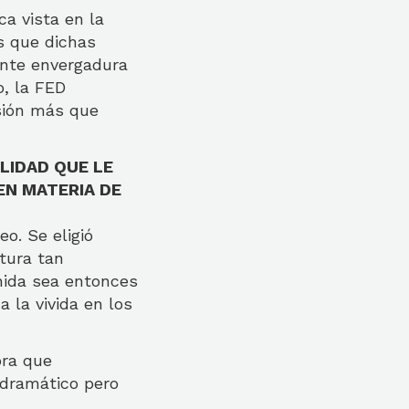
ca vista en la
s que dichas
ante envergadura
o, la FED
isión más que
ALIDAD QUE LE
 EN MATERIA DE
eo. Se eligió
tura tan
enida sea entonces
 la vivida en los
ora que
 dramático pero