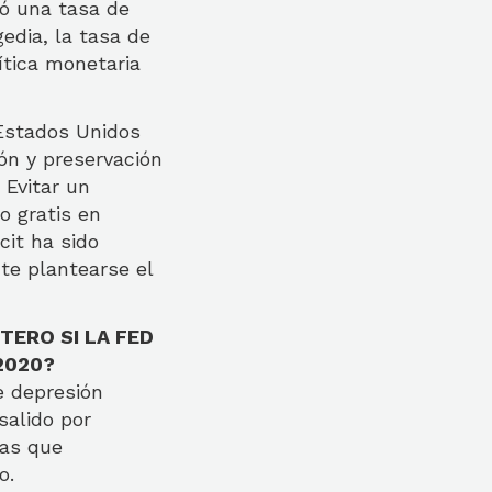
ió una tasa de
edia, la tasa de
ítica monetaria
Estados Unidos
ón y preservación
 Evitar un
o gratis en
cit ha sido
te plantearse el
TERO SI LA FED
 2020?
e depresión
salido por
cas que
ro.