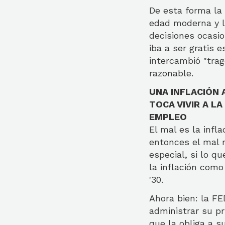
De esta forma la 
edad moderna y l
decisiones ocasi
iba a ser gratis 
intercambió "trag
razonable.
UNA INFLACIÓN 
TOCA VIVIR A L
EMPLEO
El mal es la infl
entonces el mal 
especial, si lo q
la inflación como
'30.
Ahora bien: la FE
administrar su pr
que la obliga a s