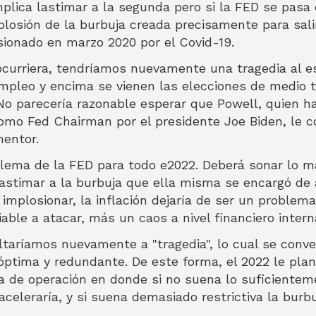
plica lastimar a la segunda pero si la FED se pasa
plosión de la burbuja creada precisamente para sali
asionado en marzo 2020 por el Covid-19.
ocurriera, tendríamos nuevamente una tragedia al es
mpleo y encima se vienen las elecciones de medio 
No parecería razonable esperar que Powell, quien h
mo Fed Chairman por el presidente Joe Biden, le c
mentor.
ilema de la FED para todo e2022. Deberá sonar lo má
lastimar a la burbuja que ella misma se encargó de a
 implosionar, la inflación dejaría de ser un problema
able a atacar, más un caos a nivel financiero intern
taríamos nuevamente a "tragedia", lo cual se conver
óptima y redundante. De este forma, el 2022 le pla
 de operación en donde si no suena lo suficientemen
 aceleraría, y si suena demasiado restrictiva la burbu