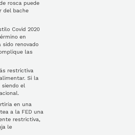
 de rosca puede
r del bache
tilo Covid 2020
término en
a sido renovado
omplique las
s restrictiva
limentar. Si la
 siendo el
acional.
tiría en una
ntea a la FED una
te restrictiva,
ja le