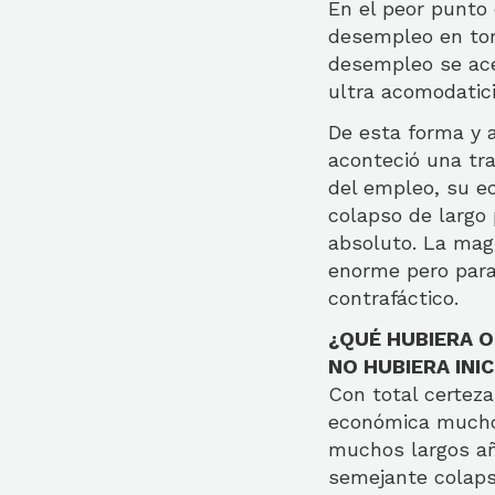
En el peor punto
desempleo en tor
desempleo se acer
ultra acomodatic
De esta forma y 
aconteció una tra
del empleo, su e
colapso de largo 
absoluto. La magn
enorme pero para 
contrafáctico.
¿QUÉ HUBIERA O
NO HUBIERA INI
Con total certeza
económica mucho 
muchos largos añ
semejante colaps