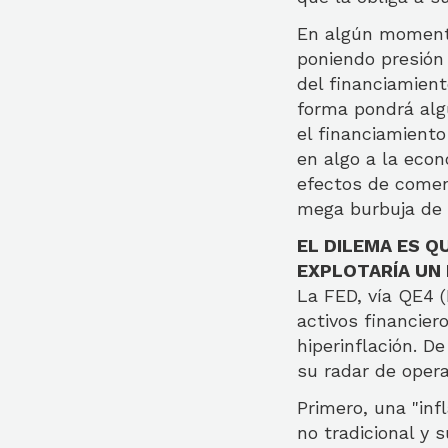
En algún momento
poniendo presión 
del financiamien
forma pondrá algu
el financiamiento
en algo a la eco
efectos de comenz
mega burbuja de 
EL DILEMA ES Q
EXPLOTARÍA UN
La FED, vía QE4 (
activos financie
hiperinflación. D
su radar de oper
Primero, una "infl
no tradicional y 