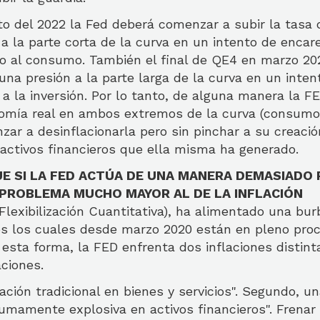
 del 2022 la Fed deberá comenzar a subir la tasa d
a la parte corta de la curva en un intento de encar
to al consumo. También el final de QE4 en marzo 20
na presión a la parte larga de la curva en un inten
 a la inversión. Por lo tanto, de alguna manera la FE
nomía real en ambos extremos de la curva (consumo e
ar a desinflacionarla pero sin pinchar a su creaci
activos financieros que ella misma ha generado.
UE SI LA FED ACTÚA DE UNA MANERA DEMASIADO 
 PROBLEMA MUCHO MAYOR AL DE LA INFLACIÓN
Flexibilización Cuantitativa), ha alimentado una bur
ros los cuales desde marzo 2020 están en pleno pro
e esta forma, la FED enfrenta dos inflaciones distin
aciones.
ación tradicional en bienes y servicios". Segundo, un
sumamente explosiva en activos financieros". Frenar