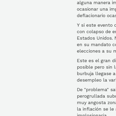
alguna manera im
ocasionar una im
deflacionario oc
Y si este evento 
con colapso de e
Estados Unidos. 
en su mandato co
elecciones a su 
Este es el gran d
posible pero sin 
burbuja llegase a
desempleo la vari
De "problema" sal
perogrullada sub
muy angosta zona
la inflación se le
implosionaría.