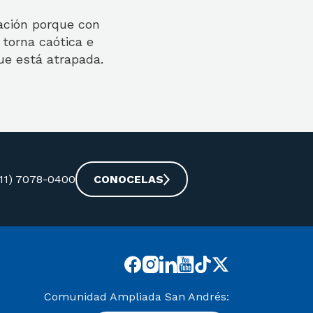
lación porque con
 torna caótica e
ue está atrapada.
-11) 7078-0400
CONOCELAS
Comunidad Ampliada San Andrés: